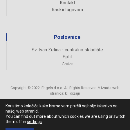
Kontakt
Raskid ugovora
Poslovnice
Sv. Ivan Zelina - centralno skladište
Split
Zadar
Copyright © 2022. Engels d.o.o. All Rights Reserved //
Izrada web
stranica
:
kT dizajn
Koristimo kolačiće kako bismo vam pružili najbolje iskustvo na
našoj web stranici.
Uvjeti kupovine
You can find out more about which cookies we are using or switch
them off in
settings
.