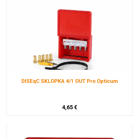
DISEqC SKLOPKA 4/1 OUT Pro Opticum
4,65
€
Dodaj u košaricu