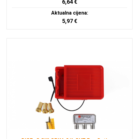
6,64
€
Aktualna cijena:
5,97
€
Pročitaj više