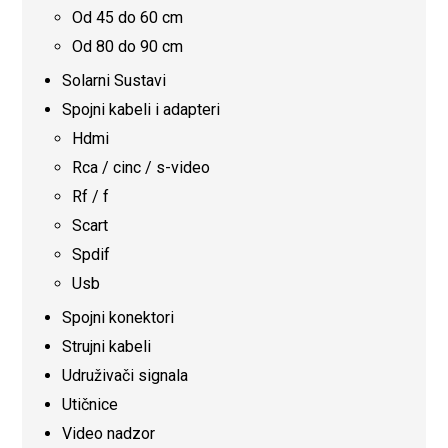
Od 45 do 60 cm
Od 80 do 90 cm
Solarni Sustavi
Spojni kabeli i adapteri
Hdmi
Rca / cinc / s-video
Rf / f
Scart
Spdif
Usb
Spojni konektori
Strujni kabeli
Udruživači signala
Utičnice
Video nadzor