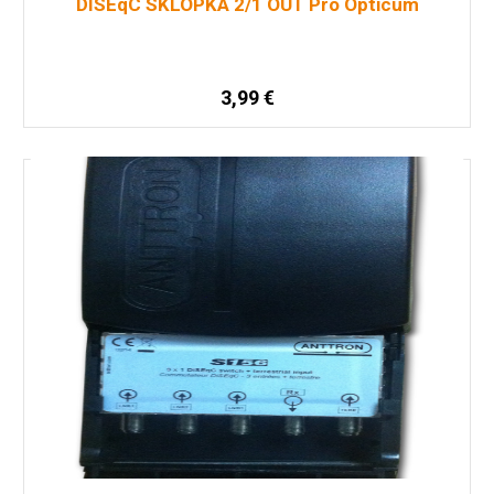
DISEqC SKLOPKA 2/1 OUT Pro Opticum
3,99
€
Pročitaj više