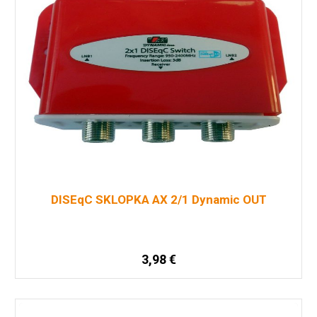
DISEqC SKLOPKA AX 2/1 Dynamic OUT
3,98
€
Dodaj u košaricu