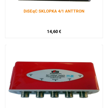
DiSEqC SKLOPKA 4/1 ANTTRON
14,60
€
Pročitaj više