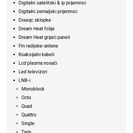
Digitalni satelitski & ip prijemnici
Digitalni zemaljski prijemnici
Diseqc sklopke
Dream Heat folije
Dream Heat grijaći paneli
Fm radijske-antene
Koaksijalni kabeli
Lcd plasma nosači
Led televizori
LNB-i
Monoblock
Octo
Quad
Quattro
Single
Twin