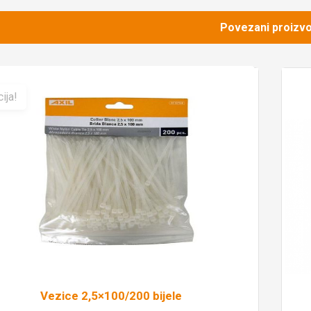
Povezani proizvo
ija!
Vezice 2,5×100/200 bijele