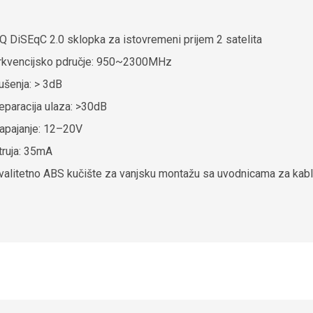
Q DiSEqC 2.0 sklopka za istovremeni prijem 2 satelita
rkvencijsko pdručje: 950~2300MHz
ušenja: > 3dB
eparacija ulaza: >30dB
apajanje: 12–20V
truja: 35mA
valitetno ABS kučište za vanjsku montažu sa uvodnicama za kab