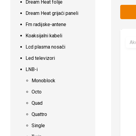
Dream Heat folije
Dream Heat grijaći paneli
Fm radijske-antene
Koaksijalni kabeli
Akc
Lcd plasma nosači
Led televizori
LNB-i
Monoblock
Octo
Quad
Quattro
Single