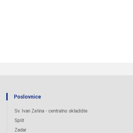
Poslovnice
Sv. Ivan Zelina - centralno skladište
Split
Zadar