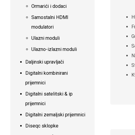
Ormarići i dodaci
H
Samostalni HDMI
F
modulatori
G
Ulazni moduli
S
Ulazno-izlazni moduli
N
Daljinski upravljači
S
Digitalni kombinirani
K
prijemnici
Digitalni satelitski & ip
prijemnici
Digitalni zemaljski prijemnici
Diseqc sklopke