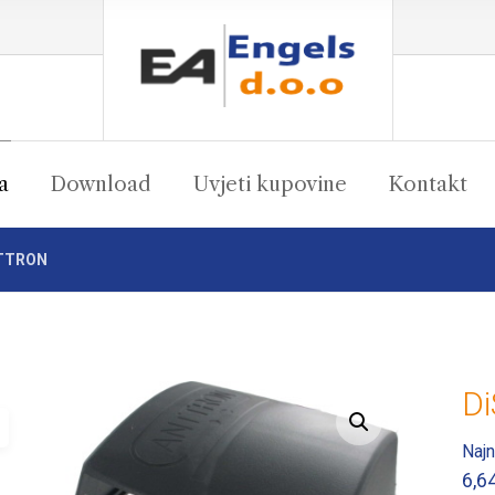
a
Download
Uvjeti kupovine
Kontakt
NTTRON
D
Enlarge the image
Najn
6,6