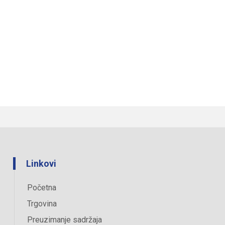
Linkovi
Početna
Trgovina
Preuzimanje sadržaja