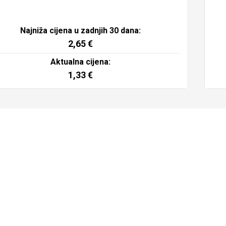
Najniža cijena u zadnjih 30 dana:
2,65
€
Aktualna cijena:
1,33
€
Dodaj u košaricu