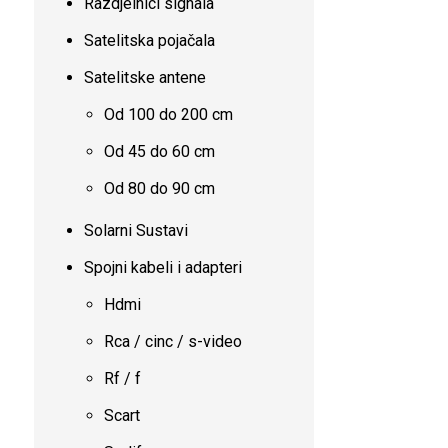
Razdjelnici signala
Satelitska pojačala
Satelitske antene
Od 100 do 200 cm
Od 45 do 60 cm
Od 80 do 90 cm
Solarni Sustavi
Spojni kabeli i adapteri
Hdmi
Rca / cinc / s-video
Rf / f
Scart