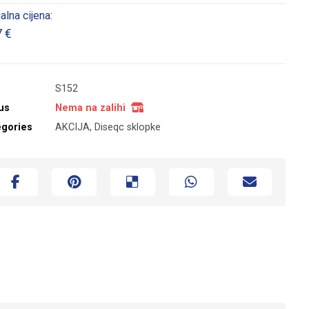
alna cijena:
7
€
S152
us
Nema na zalihi
egories
AKCIJA
,
Diseqc sklopke