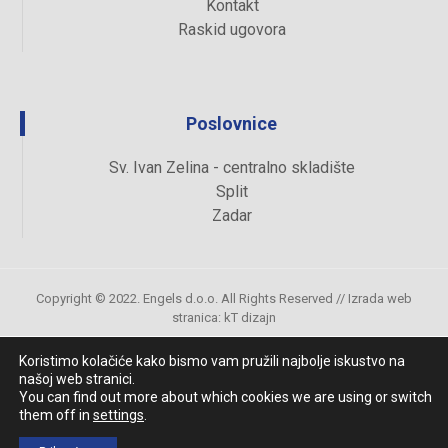
Kontakt
Raskid ugovora
Poslovnice
Sv. Ivan Zelina - centralno skladište
Split
Zadar
Copyright © 2022. Engels d.o.o. All Rights Reserved //
Izrada web
stranica
:
kT dizajn
Koristimo kolačiće kako bismo vam pružili najbolje iskustvo na
našoj web stranici.
Uvjeti kupovine
You can find out more about which cookies we are using or switch
them off in
settings
.