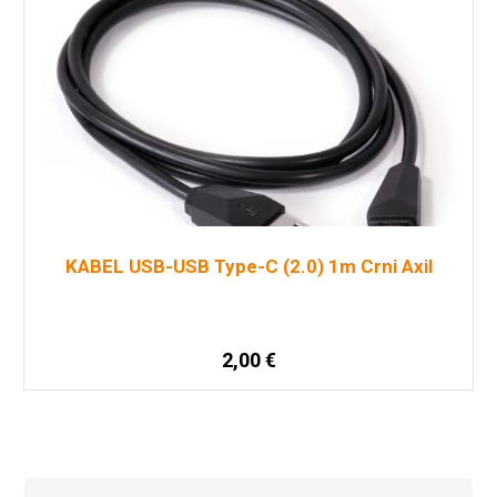
KABEL USB-USB Type-C (2.0) 1m Crni Axil
2,00
€
Dodaj u košaricu