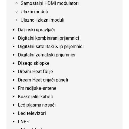
Samostalni HDMI modulatori
Ulazni moduli
Ulazno-izlazni moduli
Daljinski upravljači
Digitalni kombinirani prijemnici
Digitalni satelitski & ip prijemnici
Digitalni zemaljski prijemnici
Diseqc sklopke
Dream Heat folije
Dream Heat grijaći paneli
Fm radijske-antene
Koaksijalni kabeli
Lcd plasma nosači
Led televizori
LNB-i