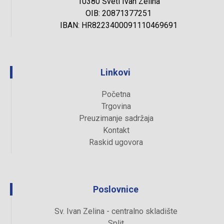
10380 Sveti Ivan Zelina
OIB: 20871377251
IBAN: HR8223400091110469691
Linkovi
Početna
Trgovina
Preuzimanje sadržaja
Kontakt
Raskid ugovora
Poslovnice
Sv. Ivan Zelina - centralno skladište
Split