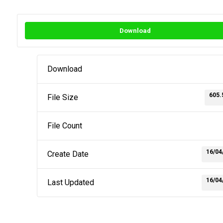
Download
Download
605.
File Size
File Count
16/04
Create Date
16/04
Last Updated