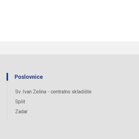
Poslovnice
Sv. Ivan Zelina - centralno skladište
Split
Zadar