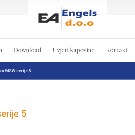
a
Download
Uvjeti kupovine
Kontakt
 za MSW serije 5
erije 5