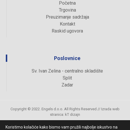
Početna
Trgovina
Preuzimanje sadržaja
Kontakt
Raskid ugovora
Poslovnice
Sv. Ivan Zelina - centralno skladište
Split
Zadar
Copyright © 2022. Engels d.o.o. All Rights Reserved //
Izrada web
stranica
:
kT dizajn
Koristimo kolačiće kako bismo vam pružili najbolje iskustvo na