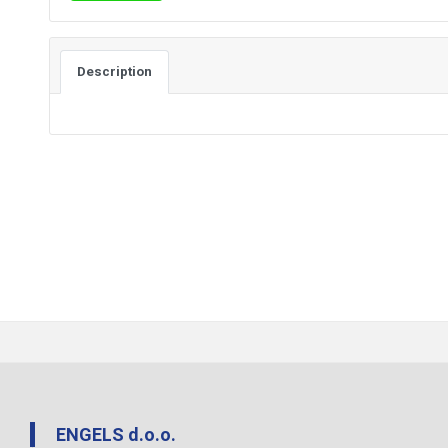
Description
ENGELS d.o.o.