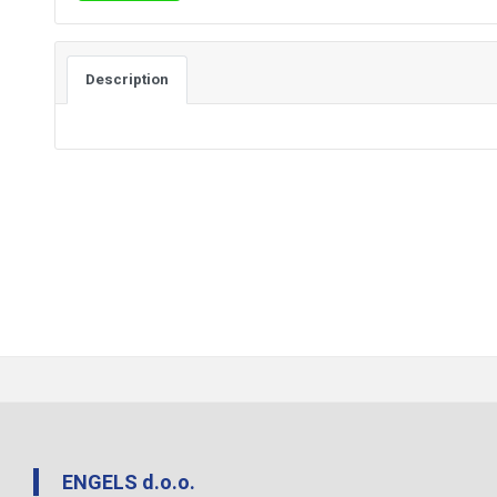
Description
ENGELS d.o.o.