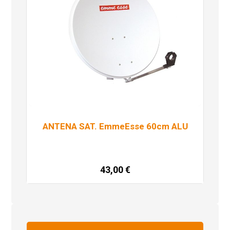
ANTENA SAT. EmmeEsse 60cm ALU
43,00
€
Dodaj u košaricu