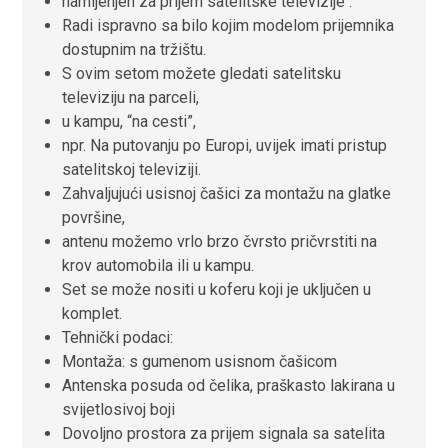
namijenjen za prijem satelitske televizije
.
Radi ispravno sa bilo kojim modelom prijemnika
dostupnim na tržištu.
S ovim setom možete gledati satelitsku
televiziju na parceli,
u kampu, “na cesti”,
npr. Na putovanju po Europi, uvijek imati pristup
satelitskoj televiziji.
Zahvaljujući usisnoj čašici za montažu na glatke
površine,
antenu možemo vrlo brzo čvrsto pričvrstiti na
krov automobila ili u kampu.
Set se može nositi u koferu koji je uključen u
komplet.
Tehnički podaci:
Montaža: s gumenom usisnom čašicom
Antenska posuda od čelika, praškasto lakirana u
svijetlosivoj boji
Dovoljno prostora za prijem signala sa satelita