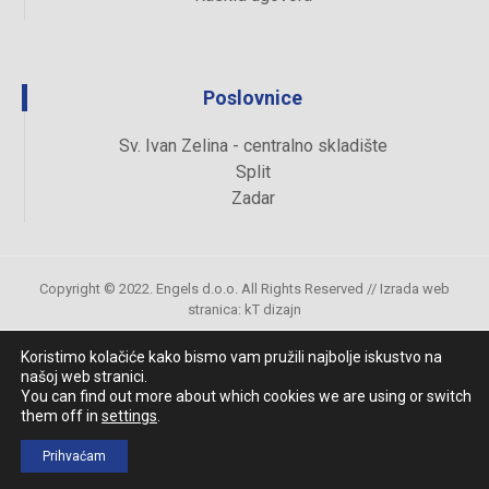
Poslovnice
Sv. Ivan Zelina - centralno skladište
Split
Zadar
Copyright © 2022. Engels d.o.o. All Rights Reserved //
Izrada web
stranica
:
kT dizajn
Koristimo kolačiće kako bismo vam pružili najbolje iskustvo na
našoj web stranici.
Uvjeti kupovine
You can find out more about which cookies we are using or switch
them off in
settings
.
Prihvaćam