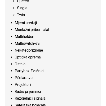
Quattro
Single
Twin
Mjerni uređaji
Montažni pribor i alat
Multiholderi
Multiswitch-evi
Nekategorizirane
Optička oprema
Ostalo
Partybox Zvučnici
Pčelarstvo
Projektori
Radio prijemnici
Razdjelnici signala
Satelitska pojačala