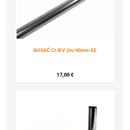
NOSAČ CIJEV 2m/40mm EE
17,00
€
Dodaj u košaricu