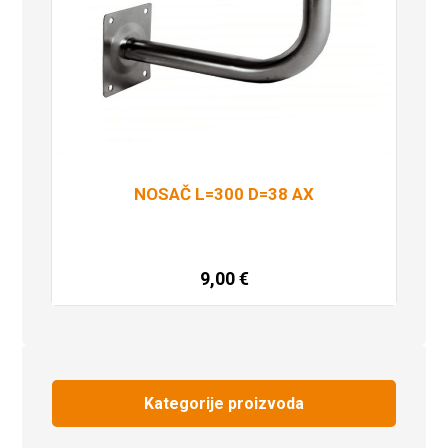
NOSAČ L=300 D=38 AX
9,00
€
Dodaj u košaricu
Kategorije proizvoda