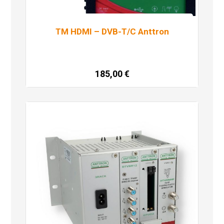
TM HDMI – DVB-T/C Anttron
185,00
€
Dodaj u košaricu