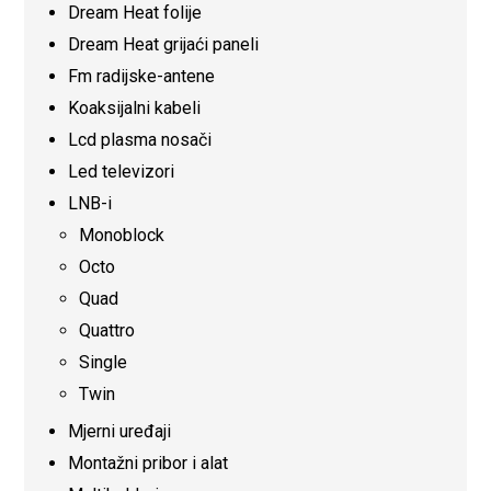
Dream Heat folije
Dream Heat grijaći paneli
Fm radijske-antene
Koaksijalni kabeli
Lcd plasma nosači
Led televizori
LNB-i
Monoblock
Octo
Quad
Quattro
Single
Twin
Mjerni uređaji
Montažni pribor i alat