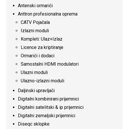
Antenski ormarići
Anttron profesionalna oprema
CATV Pojačala
Izlazni moduli
Kompleti: Ulaz+Izlaz
Licence za kriptiranje
Ormarići i dodaci
Samostalni HDMI modulatori
Ulazni moduli
Ulazno-izlazni moduli
Daljinski upravljači
Digitalni kombinirani prijemnici
Digitalni satelitski & ip prijemnici
Digitalni zemaljski prijemnici
Diseqc sklopke