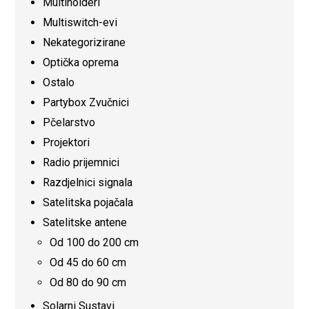
Multiholderi
Multiswitch-evi
Nekategorizirane
Optička oprema
Ostalo
Partybox Zvučnici
Pčelarstvo
Projektori
Radio prijemnici
Razdjelnici signala
Satelitska pojačala
Satelitske antene
Od 100 do 200 cm
Od 45 do 60 cm
Od 80 do 90 cm
Solarni Sustavi