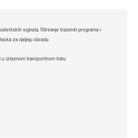
litskih signala, filtriranje traženih programa i
Racka za daljnju obradu.
i u izlaznom transportnom toku.