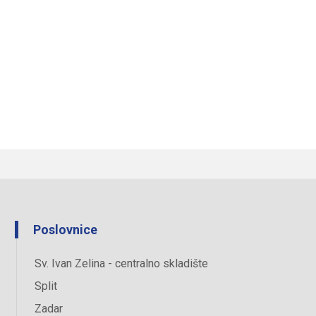
Poslovnice
Sv. Ivan Zelina - centralno skladište
Split
Zadar