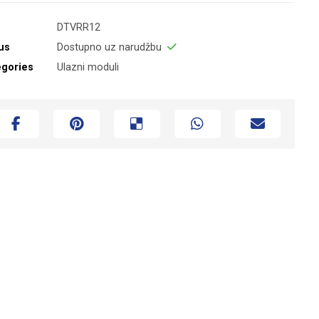
DTVRR12
us
Dostupno uz narudžbu
egories
Ulazni moduli