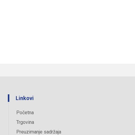
Linkovi
Početna
Trgovina
Preuzimanje sadržaja