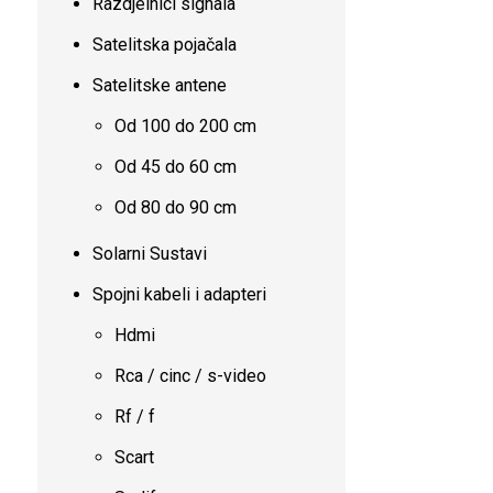
Razdjelnici signala
Satelitska pojačala
Satelitske antene
Od 100 do 200 cm
Od 45 do 60 cm
Od 80 do 90 cm
Solarni Sustavi
Spojni kabeli i adapteri
Hdmi
Rca / cinc / s-video
Rf / f
Scart