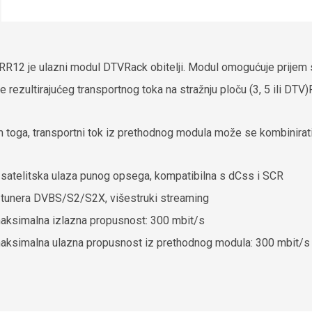
R12 je ulazni modul DTVRack obitelji. Modul omogućuje prijem sate
je rezultirajućeg transportnog toka na stražnju ploču (3, 5 ili DTV)
 toga, transportni tok iz prethodnog modula može se kombinirat
 satelitska ulaza punog opsega, kompatibilna s dCss i SCR
 tunera DVBS/S2/S2X, višestruki streaming
aksimalna izlazna propusnost: 300 mbit/s
aksimalna ulazna propusnost iz prethodnog modula: 300 mbit/s