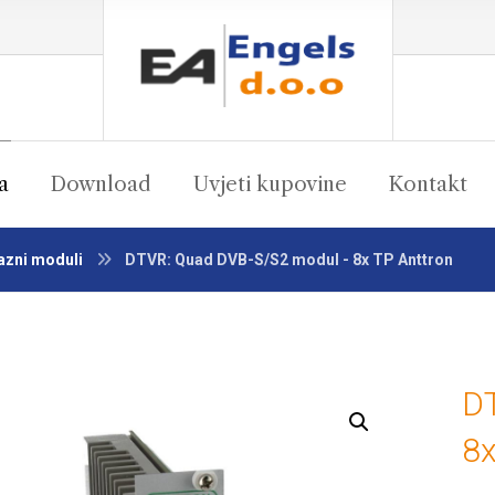
a
Download
Uvjeti kupovine
Kontakt
azni moduli
DTVR: Quad DVB-S/S2 modul - 8x TP Anttron
D
Enlarge the image
8x