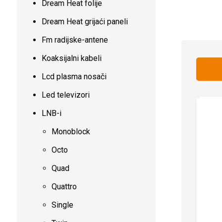
Dream Heat folije
Dream Heat grijaći paneli
Fm radijske-antene
Koaksijalni kabeli
Lcd plasma nosači
Led televizori
LNB-i
Monoblock
Octo
Quad
Quattro
Single