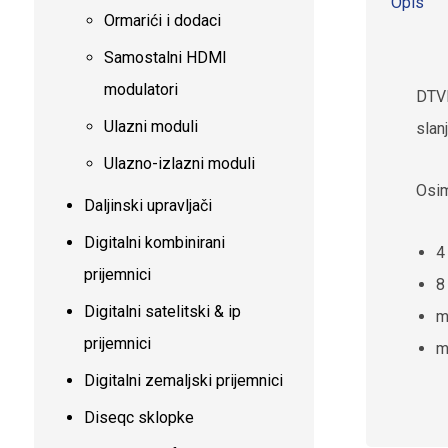
Opis
Ormarići i dodaci
Samostalni HDMI
modulatori
DTVR
Ulazni moduli
slan
Ulazno-izlazni moduli
Osim
Daljinski upravljači
Digitalni kombinirani
4
prijemnici
8
Digitalni satelitski & ip
m
prijemnici
m
Digitalni zemaljski prijemnici
Diseqc sklopke