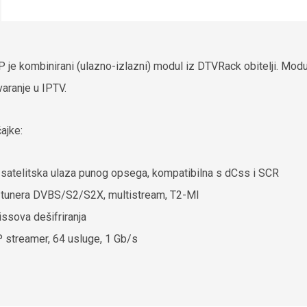
 je kombinirani (ulazno-izlazni) modul iz DTVRack obitelji. Modul
varanje u IPTV.
ajke:
 satelitska ulaza punog opsega, kompatibilna s dCss i SCR
 tunera DVBS/S2/S2X, multistream, T2-MI
issova dešifriranja
P streamer, 64 usluge, 1 Gb/s