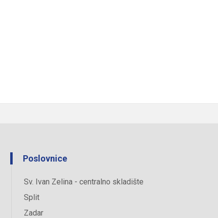
Poslovnice
Sv. Ivan Zelina - centralno skladište
Split
Zadar