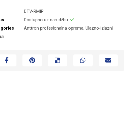
DTV-RMIP
us
Dostupno uz narudžbu
egories
Anttron profesionalna oprema
,
Ulazno-izlazni
li