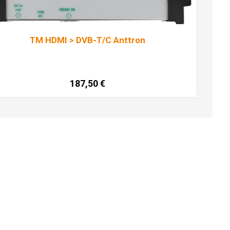
TM HDMI > DVB-T/C Anttron
187,50
€
Dodaj u košaricu