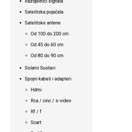
Razdjelnici signala
Satelitska pojačala
Satelitske antene
Od 100 do 200 cm
Od 45 do 60 cm
Od 80 do 90 cm
Solarni Sustavi
Spojni kabeli i adapteri
Hdmi
Rca / cinc / s-video
Rf / f
Scart