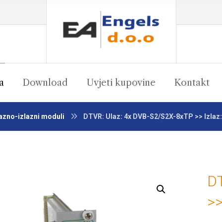
a
Download
Uvjeti kupovine
Kontakt
azno-izlazni moduli
DTVR: Ulaz: 4x DVB-S2/S2X-8xTP >> Izlaz: 
DT
Enlarge the image
>>