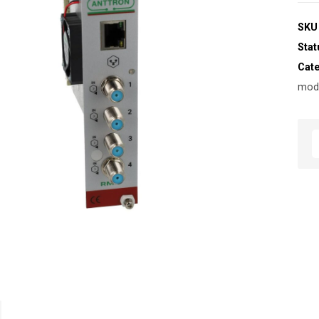
SKU
Stat
Cat
modu