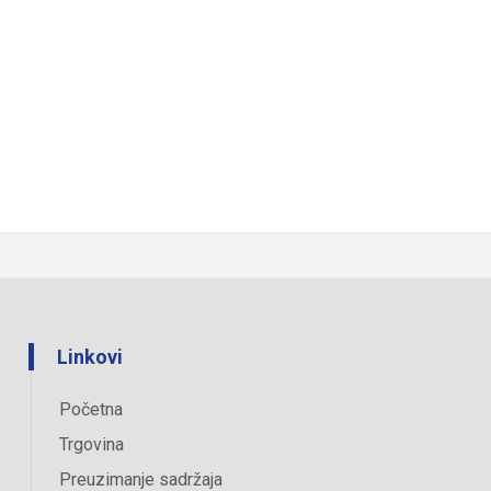
Linkovi
Početna
Trgovina
Preuzimanje sadržaja