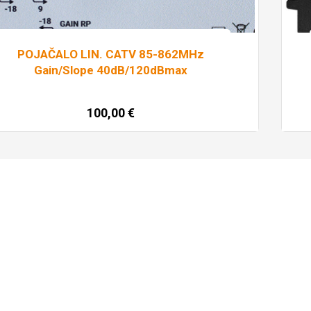
POJAČALO LIN. CATV 85-862MHz
Gain/Slope 40dB/120dBmax
100,00
€
Dodaj u košaricu