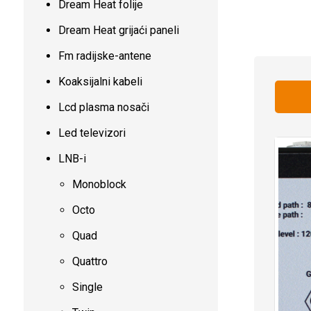
Dream Heat folije
Dream Heat grijaći paneli
Fm radijske-antene
Koaksijalni kabeli
Lcd plasma nosači
Led televizori
LNB-i
Monoblock
Octo
Quad
Quattro
Single