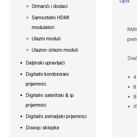
Opis
Ormarići i dodaci
Samostalni HDMI
modulatori
RMIP
Ulazni moduli
pret
Ulazno-izlazni moduli
Znač
Daljinski upravljači
Digitalni kombinirani
4
prijemnici
8
Digitalni satelitski & ip
B
prijemnici
I
Digitalni zemaljski prijemnici
Diseqc sklopke