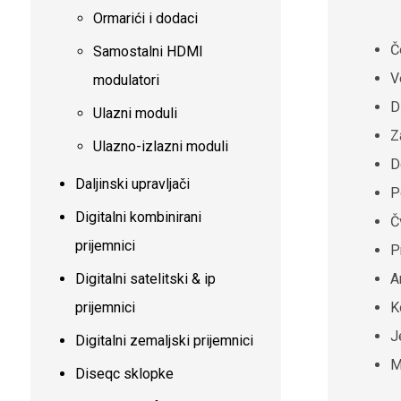
Ormarići i dodaci
Č
Samostalni HDMI
V
modulatori
D
Ulazni moduli
Z
Ulazno-izlazni moduli
D
Daljinski upravljači
P
Digitalni kombinirani
Č
prijemnici
P
Digitalni satelitski & ip
A
prijemnici
K
J
Digitalni zemaljski prijemnici
M
Diseqc sklopke