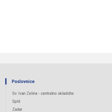
Poslovnice
Sv. Ivan Zelina - centralno skladište
Split
Zadar