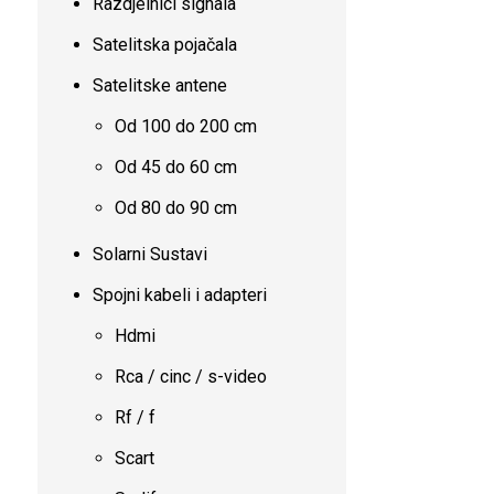
Razdjelnici signala
Satelitska pojačala
Satelitske antene
Od 100 do 200 cm
Od 45 do 60 cm
Od 80 do 90 cm
Solarni Sustavi
Spojni kabeli i adapteri
Hdmi
Rca / cinc / s-video
Rf / f
Scart