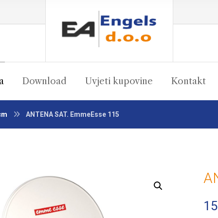
a
Download
Uvjeti kupovine
Kontakt
cm
ANTENA SAT. EmmeEsse 115
A
Enlarge the image
15