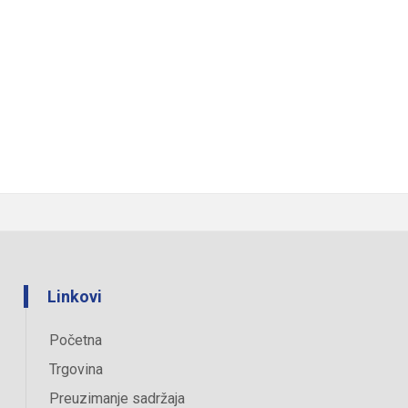
Linkovi
Početna
Trgovina
Preuzimanje sadržaja