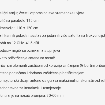
elični tanjur, čvrst i otporan na sve vremenske uvjete
eličina parabole 115 cm
imenzija : 110 x 120 cm
a fiksni ili pokretni sustav za jedan ili više satelita na frekven
obit na 12 GHz: 41.6 dBi
odesiv nagib sa oznakama stupnjeva
vsto pričvršćenje antene na nosač
ričvrsni elementi zaštićeni od korozije cinčanjem (Gibertini pribor
ntena pocinčana i dodatno zaštićena plastificiranjem
ompjuterski dizajn antene osigurava maksimalnu iskoristivost ref
ednostavna za instalaciju i usmjerenje
ontiranje na nosač promjera: 30-60 mm