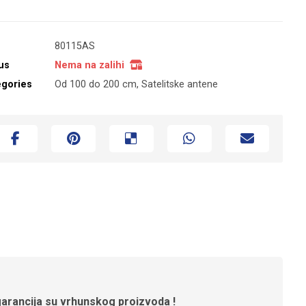
80115AS
us
Nema na zalihi
egories
Od 100 do 200 cm
,
Satelitske antene
arancija su vrhunskog proizvoda !