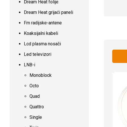
Dream Heat folije
Dream Heat grijaći paneli
Fm radijske-antene
Koaksijalni kabeli
Lcd plasma nosači
Led televizori
LNB-i
Monoblock
Octo
Quad
Quattro
Single