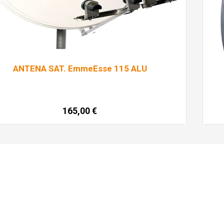
ANTENA SAT. EmmeEsse 115 ALU
165,00
€
Pročitaj više