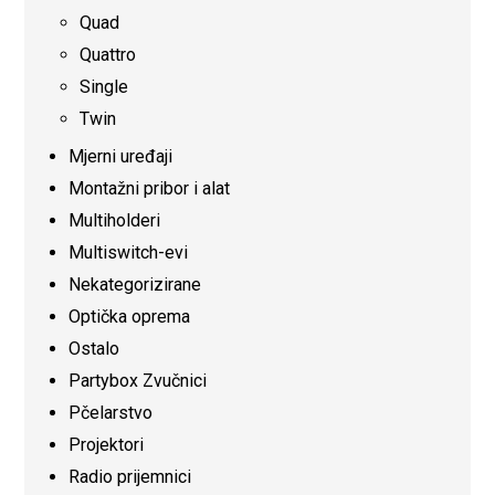
Quad
Quattro
Single
Twin
Mjerni uređaji
Montažni pribor i alat
Multiholderi
Multiswitch-evi
Nekategorizirane
Optička oprema
Ostalo
Partybox Zvučnici
Pčelarstvo
Projektori
Radio prijemnici