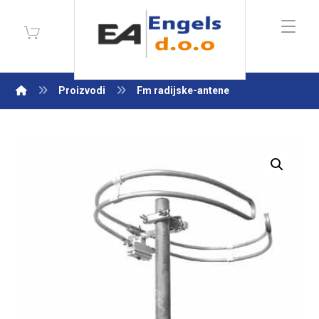
Proizvodi
Fm radijske-antene
Enlarge the image