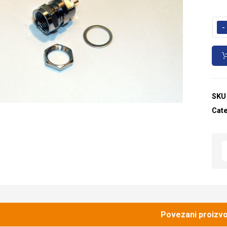
-
SKU
Cat
Povezani proizvo