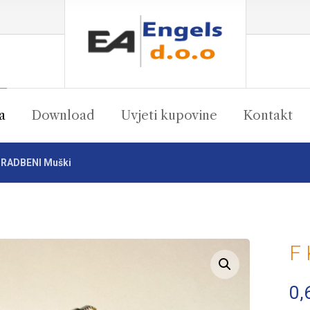
a
Download
Uvjeti kupovine
Kontakt
RADBENI Muški
F
Enlarge the image
0,