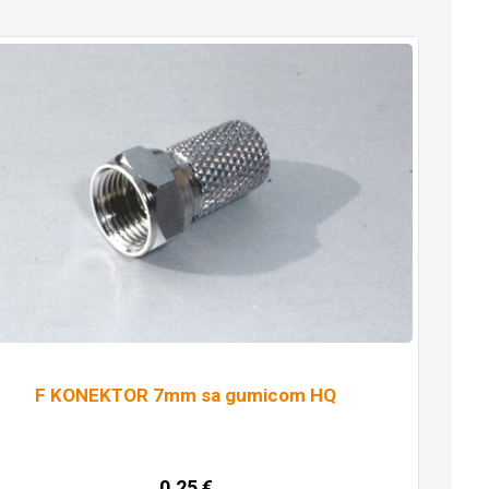
F KONEKTOR 7mm sa gumicom HQ
0,25
€
Dodaj u košaricu