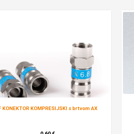
F KONEKTOR KOMPRESIJSKI s brtvom AX
0,60
€
Dodaj u košaricu