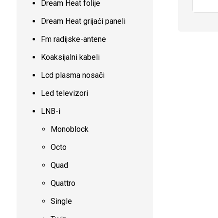
Dream Heat folije
Dream Heat grijaći paneli
Fm radijske-antene
Koaksijalni kabeli
Lcd plasma nosači
Led televizori
LNB-i
Monoblock
Octo
Quad
Quattro
Single