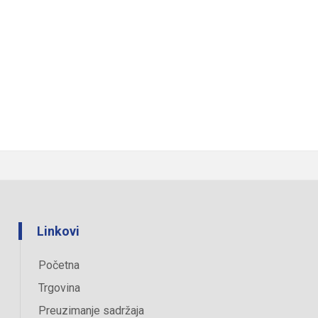
Linkovi
Početna
Trgovina
Preuzimanje sadržaja