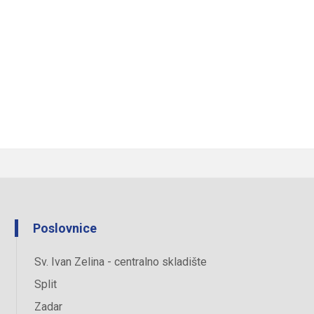
Poslovnice
Sv. Ivan Zelina - centralno skladište
Split
Zadar