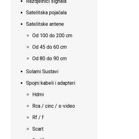
Razdjelnici signala
Satelitska pojačala
Satelitske antene
Od 100 do 200 cm
Od 45 do 60 cm
Od 80 do 90 cm
Solarni Sustavi
Spojni kabeli i adapteri
Hdmi
Rca / cinc / s-video
Rf / f
Scart