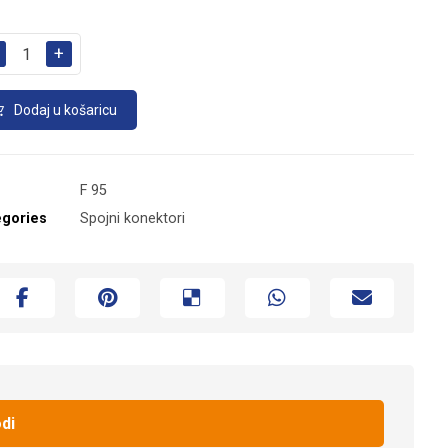
+
Dodaj u košaricu
F 95
egories
Spojni konektori
di