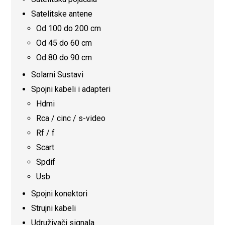
Satelitske antene
Od 100 do 200 cm
Od 45 do 60 cm
Od 80 do 90 cm
Solarni Sustavi
Spojni kabeli i adapteri
Hdmi
Rca / cinc / s-video
Rf / f
Scart
Spdif
Usb
Spojni konektori
Strujni kabeli
Udruživači signala