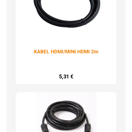
KABEL HDMI/MINI HDMI 2m
5,31
€
Dodaj u košaricu