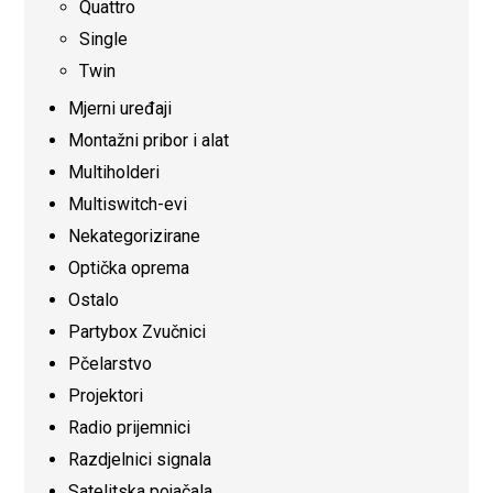
Quattro
Single
Twin
Mjerni uređaji
Montažni pribor i alat
Multiholderi
Multiswitch-evi
Nekategorizirane
Optička oprema
Ostalo
Partybox Zvučnici
Pčelarstvo
Projektori
Radio prijemnici
Razdjelnici signala
Satelitska pojačala