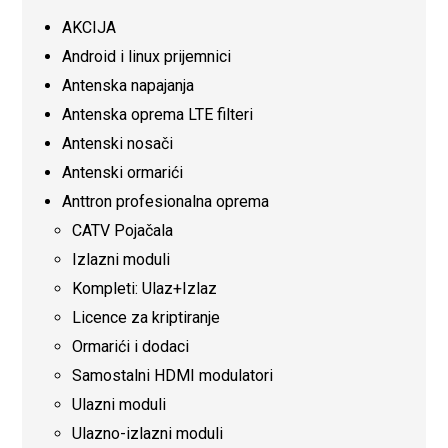
AKCIJA
Android i linux prijemnici
Antenska napajanja
Antenska oprema LTE filteri
Antenski nosači
Antenski ormarići
Anttron profesionalna oprema
CATV Pojačala
Izlazni moduli
Kompleti: Ulaz+Izlaz
Licence za kriptiranje
Ormarići i dodaci
Samostalni HDMI modulatori
Ulazni moduli
Ulazno-izlazni moduli