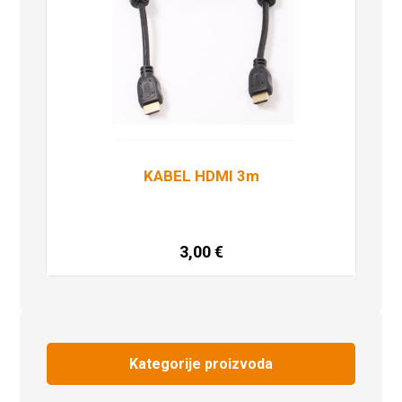
KABEL HDMI 3m
3,00
€
Pročitaj više
Kategorije proizvoda