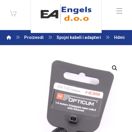
Proizvodi
Spojni kabeli i adapteri
Hdmi
Enlarge the image