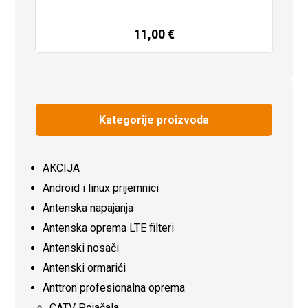
11,00
€
Dodaj u košaricu
Kategorije proizvoda
AKCIJA
Android i linux prijemnici
Antenska napajanja
Antenska oprema LTE filteri
Antenski nosači
Antenski ormarići
Anttron profesionalna oprema
CATV Pojačala