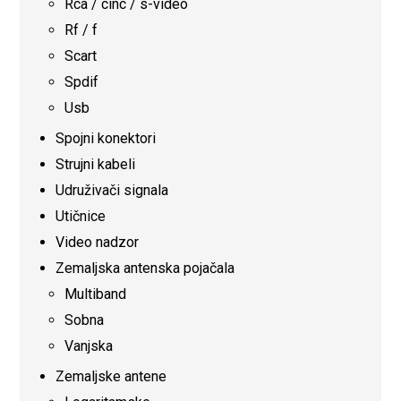
Rca / cinc / s-video
Rf / f
Scart
Spdif
Usb
Spojni konektori
Strujni kabeli
Udruživači signala
Utičnice
Video nadzor
Zemaljska antenska pojačala
Multiband
Sobna
Vanjska
Zemaljske antene