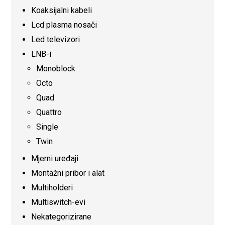
Koaksijalni kabeli
Lcd plasma nosači
Led televizori
LNB-i
Monoblock
Octo
Quad
Quattro
Single
Twin
Mjerni uređaji
Montažni pribor i alat
Multiholderi
Multiswitch-evi
Nekategorizirane