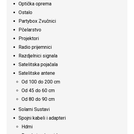
Optička oprema
Ostalo
Partybox Zvučnici
Pčelarstvo
Projektori
Radio prijemnici
Razdjelnici signala
Satelitska pojačala
Satelitske antene
Od 100 do 200 cm
Od 45 do 60 cm
Od 80 do 90 cm
Solarni Sustavi
Spojni kabeli i adapteri
Hdmi