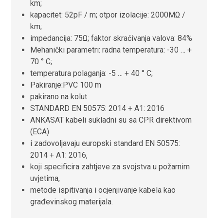
km;
kapacitet: 52pF / m; otpor izolacije: 2000MΩ /
km;
impedancija: 75Ω; faktor skraćivanja valova: 84%
Mehanički parametri: radna temperatura: -30 … +
70 ° C;
temperatura polaganja: -5 … + 40 ° C;
Pakiranje:PVC
100 m
pakirano na kolut
STANDARD EN 50575: 2014 + A1: 2016
ANKASAT kabeli sukladni su sa CPR direktivom
(ECA)
i zadovoljavaju europski standard EN 50575:
2014 + A1: 2016,
koji specificira zahtjeve za svojstva u požarnim
uvjetima,
metode ispitivanja i ocjenjivanje kabela kao
građevinskog materijala.