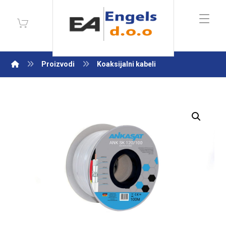
Proizvodi
Koaksijalni kabeli
Enlarge the image