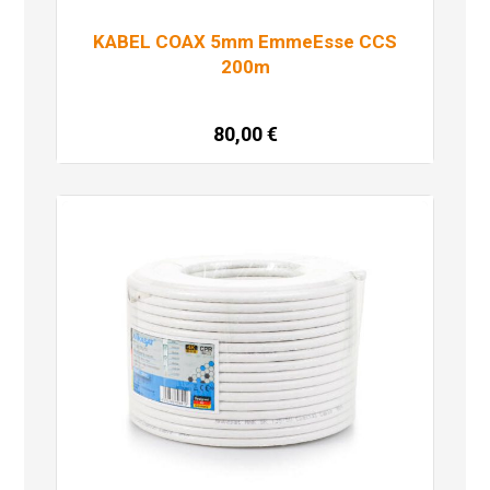
KABEL COAX 5mm EmmeEsse CCS
200m
80,00
€
Dodaj u košaricu