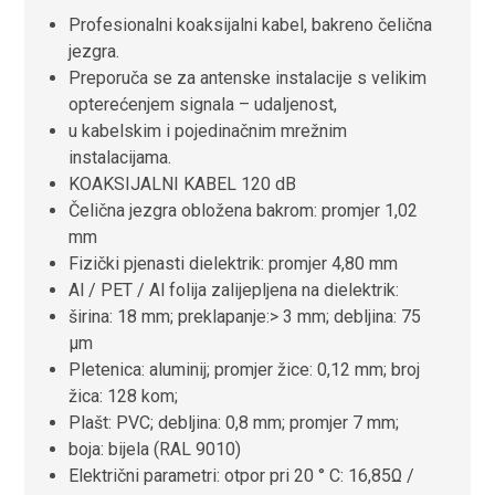
Profesionalni koaksijalni kabel,
bakreno čelična
jezgra.
Preporuča se za antenske instalacije s velikim
opterećenjem signala – udaljenost,
u kabelskim i pojedinačnim mrežnim
instalacijama.
KOAKSIJALNI KABEL 120 dB
Čelična jezgra obložena bakrom: promjer 1,02
mm
Fizički pjenasti dielektrik: promjer 4,80 mm
Al / PET / Al folija zalijepljena na dielektrik:
širina: 18 mm; preklapanje:> 3 mm; debljina: 75
µm
Pletenica: aluminij; promjer žice: 0,12 mm; broj
žica: 128 kom;
Plašt: PVC; debljina: 0,8 mm; promjer 7 mm;
boja: bijela (RAL 9010)
Električni parametri: otpor pri 20 ° C: 16,85Ω /