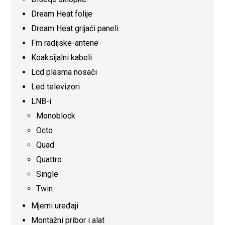
Dream Heat folije
Dream Heat grijaći paneli
Fm radijske-antene
Koaksijalni kabeli
Lcd plasma nosači
Led televizori
LNB-i
Monoblock
Octo
Quad
Quattro
Single
Twin
Mjerni uređaji
Montažni pribor i alat