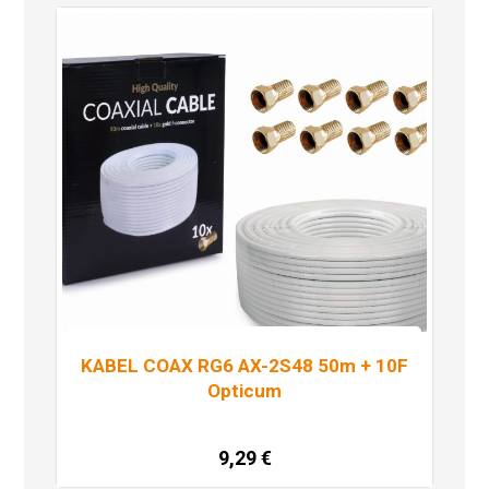
KABEL COAX RG6 AX-2S48 50m + 10F
Opticum
9,29
€
Pročitaj više