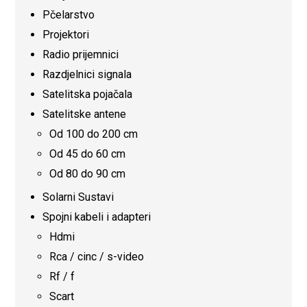
Pčelarstvo
Projektori
Radio prijemnici
Razdjelnici signala
Satelitska pojačala
Satelitske antene
Od 100 do 200 cm
Od 45 do 60 cm
Od 80 do 90 cm
Solarni Sustavi
Spojni kabeli i adapteri
Hdmi
Rca / cinc / s-video
Rf / f
Scart