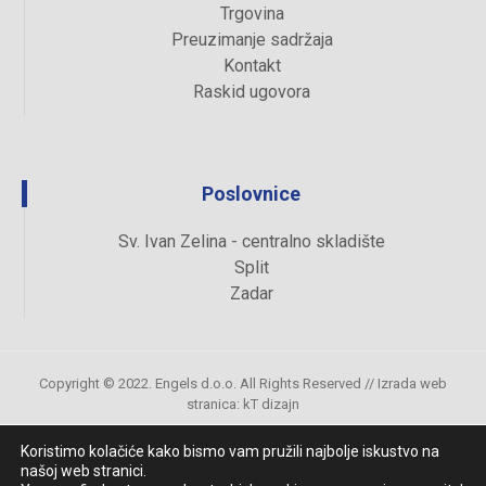
Trgovina
Preuzimanje sadržaja
Kontakt
Raskid ugovora
Poslovnice
Sv. Ivan Zelina - centralno skladište
Split
Zadar
Copyright © 2022. Engels d.o.o. All Rights Reserved //
Izrada web
stranica
:
kT dizajn
Koristimo kolačiće kako bismo vam pružili najbolje iskustvo na
našoj web stranici.
Uvjeti kupovine