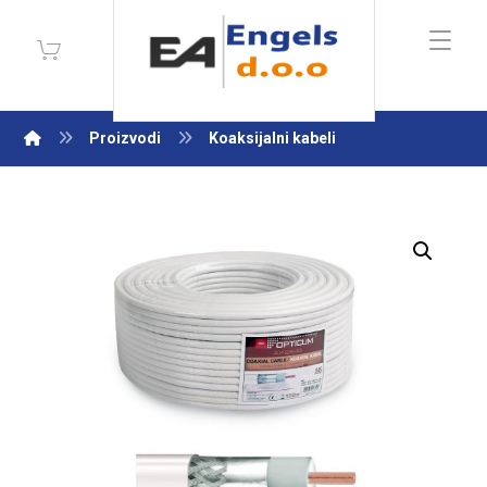
Proizvodi
Koaksijalni kabeli
Enlarge the image