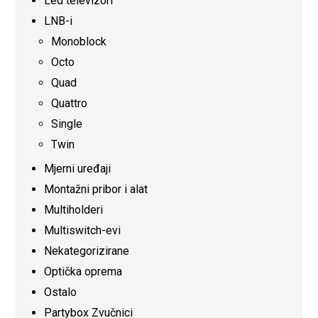
Led televizori
LNB-i
Monoblock
Octo
Quad
Quattro
Single
Twin
Mjerni uređaji
Montažni pribor i alat
Multiholderi
Multiswitch-evi
Nekategorizirane
Optička oprema
Ostalo
Partybox Zvučnici