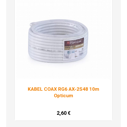
KABEL COAX RG6 AX-2S48 10m
Opticum
2,60
€
Dodaj u košaricu