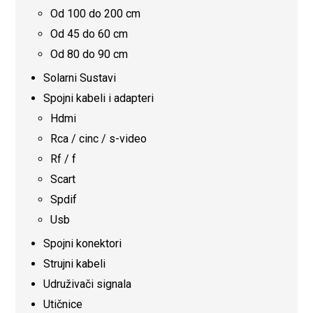
Od 100 do 200 cm
Od 45 do 60 cm
Od 80 do 90 cm
Solarni Sustavi
Spojni kabeli i adapteri
Hdmi
Rca / cinc / s-video
Rf / f
Scart
Spdif
Usb
Spojni konektori
Strujni kabeli
Udruživači signala
Utičnice