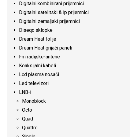
Digitalni kombinirani prijemnici
Digitalni satelitski & ip prijemnici
Digitalni zemaljski prijemnici
Diseqc sklopke
Dream Heat folije
Dream Heat grijaći paneli
Fm radijske-antene
Koaksijalni kabeli
Lcd plasma nosači
Led televizori
LNB-i
Monoblock
Octo
Quad
Quattro
Single