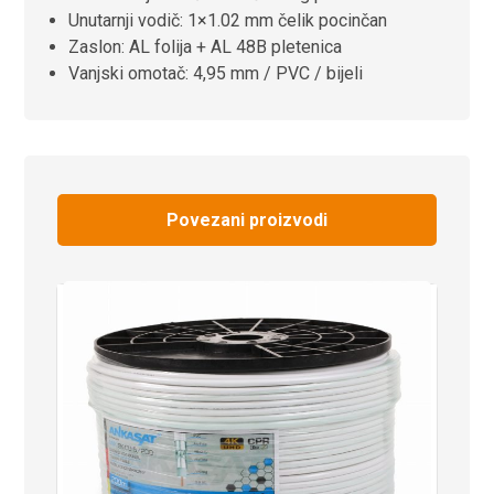
Unutarnji vodič: 1×1.02 mm čelik pocinčan
Zaslon: AL folija + AL 48B pletenica
Vanjski omotač: 4,95 mm / PVC / bijeli
Povezani proizvodi