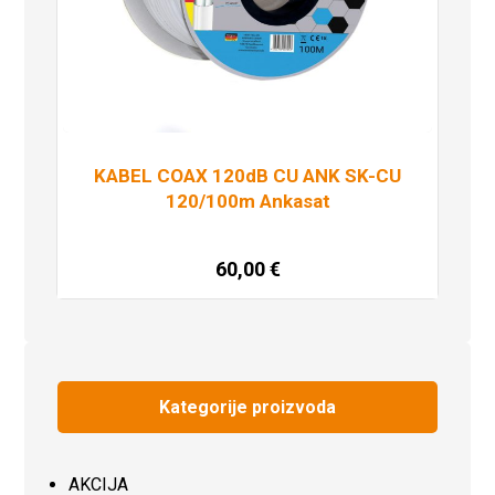
KABEL COAX 120dB CU ANK SK-CU
120/100m Ankasat
60,00
€
Dodaj u košaricu
Kategorije proizvoda
AKCIJA