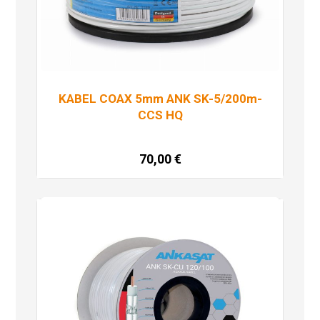
KABEL COAX 5mm ANK SK-5/200m-
CCS HQ
70,00
€
Dodaj u košaricu