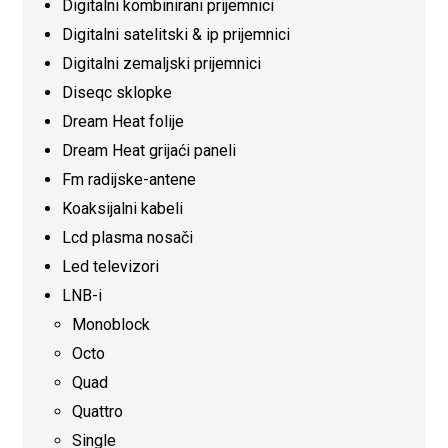
Digitalni kombinirani prijemnici
Digitalni satelitski & ip prijemnici
Digitalni zemaljski prijemnici
Diseqc sklopke
Dream Heat folije
Dream Heat grijaći paneli
Fm radijske-antene
Koaksijalni kabeli
Lcd plasma nosači
Led televizori
LNB-i
Monoblock
Octo
Quad
Quattro
Single