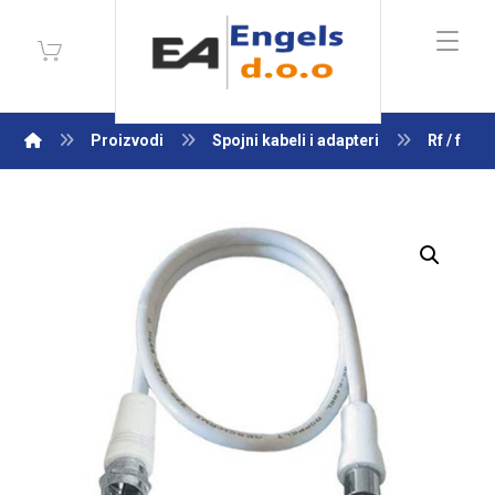
Proizvodi
Spojni kabeli i adapteri
Rf / f
Enlarge the image