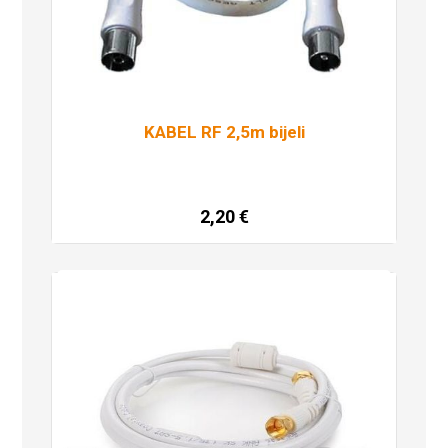
KABEL RF 2,5m bijeli
2,20
€
Dodaj u košaricu