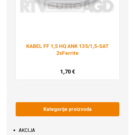
KABEL FF 1,5 HQ ANK 135/1,5-SAT
2xFerrite
1,70
€
Pročitaj više
Kategorije proizvoda
AKCIJA