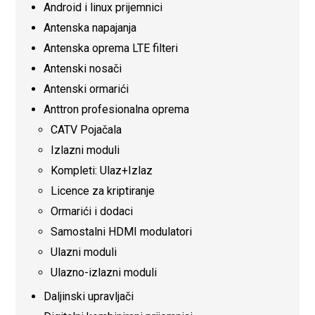
Android i linux prijemnici
Antenska napajanja
Antenska oprema LTE filteri
Antenski nosači
Antenski ormarići
Anttron profesionalna oprema
CATV Pojačala
Izlazni moduli
Kompleti: Ulaz+Izlaz
Licence za kriptiranje
Ormarići i dodaci
Samostalni HDMI modulatori
Ulazni moduli
Ulazno-izlazni moduli
Daljinski upravljači