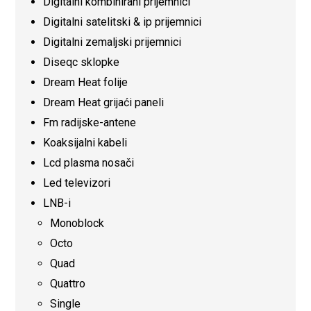
Digitalni kombinirani prijemnici
Digitalni satelitski & ip prijemnici
Digitalni zemaljski prijemnici
Diseqc sklopke
Dream Heat folije
Dream Heat grijaći paneli
Fm radijske-antene
Koaksijalni kabeli
Lcd plasma nosači
Led televizori
LNB-i
Monoblock
Octo
Quad
Quattro
Single