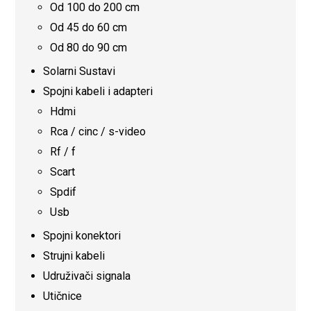
Od 100 do 200 cm
Od 45 do 60 cm
Od 80 do 90 cm
Solarni Sustavi
Spojni kabeli i adapteri
Hdmi
Rca / cinc / s-video
Rf / f
Scart
Spdif
Usb
Spojni konektori
Strujni kabeli
Udruživači signala
Utičnice