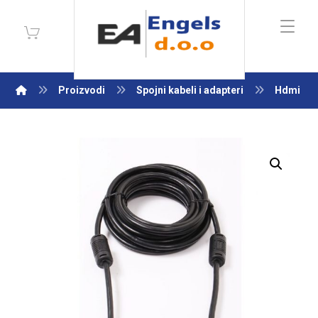
Proizvodi
Spojni kabeli i adapteri
Hdmi
Enlarge the image