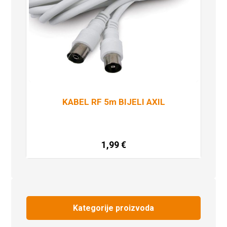
KABEL RF 5m BIJELI AXIL
1,99
€
Dodaj u košaricu
Kategorije proizvoda