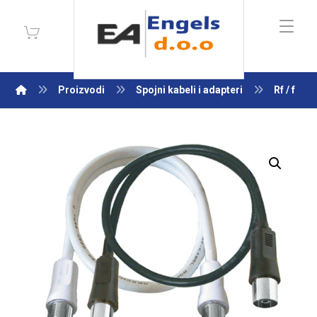
Proizvodi
Spojni kabeli i adapteri
Rf / f
Enlarge the image