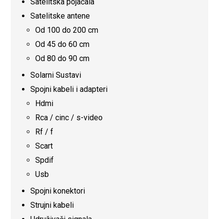
Satelitska pojačala
Satelitske antene
Od 100 do 200 cm
Od 45 do 60 cm
Od 80 do 90 cm
Solarni Sustavi
Spojni kabeli i adapteri
Hdmi
Rca / cinc / s-video
Rf / f
Scart
Spdif
Usb
Spojni konektori
Strujni kabeli