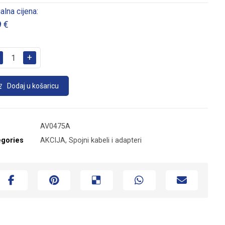
alna cijena:
9
€
+
Dodaj u košaricu
AV0475A
egories
AKCIJA
,
Spojni kabeli i adapteri