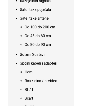
Razdjelnici signala
Satelitska pojačala
Satelitske antene
Od 100 do 200 cm
Od 45 do 60 cm
Od 80 do 90 cm
Solarni Sustavi
Spojni kabeli i adapteri
Hdmi
Rca / cinc / s-video
Rf / f
Scart