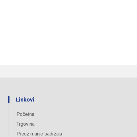
Linkovi
Početna
Trgovina
Preuzimanje sadržaja