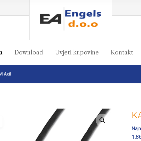
a
Download
Uvjeti kupovine
Kontakt
 Axil
K
Enlarge the image
Najn
1,8