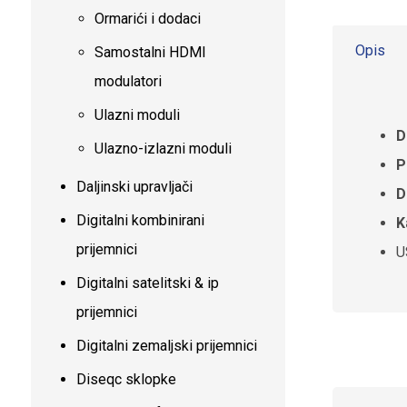
Ormarići i dodaci
Opis
Samostalni HDMI
modulatori
Ulazni moduli
D
Ulazno-izlazni moduli
P
Daljinski upravljači
D
Digitalni kombinirani
K
prijemnici
U
Digitalni satelitski & ip
prijemnici
Digitalni zemaljski prijemnici
Diseqc sklopke