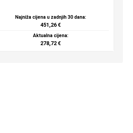
Najniža cijena u zadnjih 30 dana:
451,26
€
Aktualna cijena:
278,72
€
Dodaj u košaricu