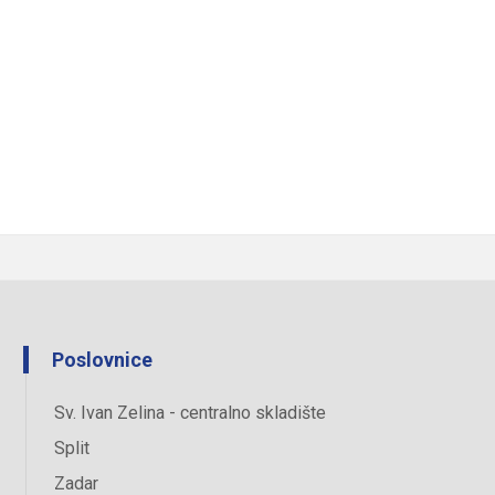
Poslovnice
Sv. Ivan Zelina - centralno skladište
Split
Zadar