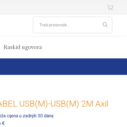
Raskid ugovora
ABEL USB(M)-USB(M) 2M Axil
iža cijena u zadnjih 30 dana:
6
€