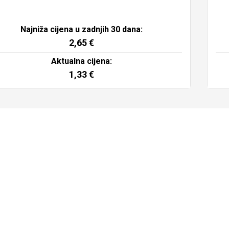
Najniža cijena u zadnjih 30 dana:
2,65
€
Aktualna cijena:
1,33
€
Dodaj u košaricu