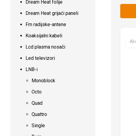
Dream Heat folije
Dream Heat grijaći paneli
Fm radijske-antene
Koaksijalni kabeli
Akc
Lcd plasma nosači
Led televizori
LNB-i
Monoblock
Octo
Quad
Quattro
Single