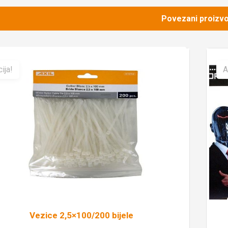
Povezani proizvo
ija!
A
Vezice 2,5×100/200 bijele