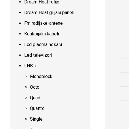
Dream Heat folije
Dream Heat grijaći paneli
Fm radijske-antene
Koaksijalni kabeli
Lcd plasma nosači
Led televizori
LNB-i
Monoblock
Octo
Quad
Quattro
Single