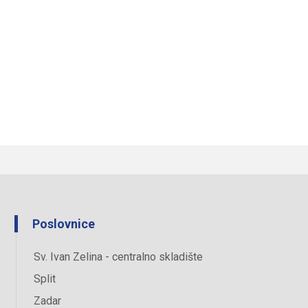
Poslovnice
Sv. Ivan Zelina - centralno skladište
Split
Zadar