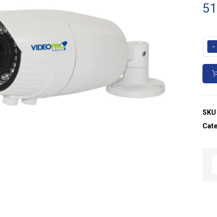
51
-
SKU
Cat