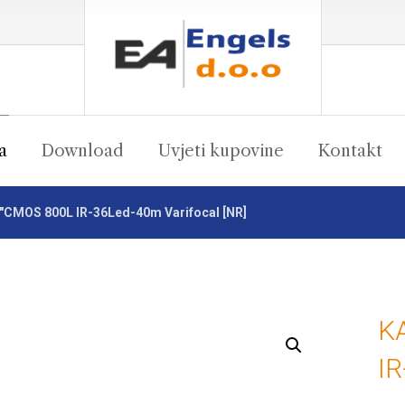
a
Download
Uvjeti kupovine
Kontakt
3"CMOS 800L IR-36Led-40m Varifocal [NR]
K
Enlarge the image
IR