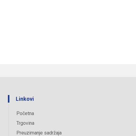
Linkovi
Početna
Trgovina
Preuzimanje sadržaja