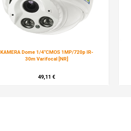
KAMERA Dome 1/4″CMOS 1MP/720p IR-
30m Varifocal [NR]
49,11
€
Dodaj u košaricu