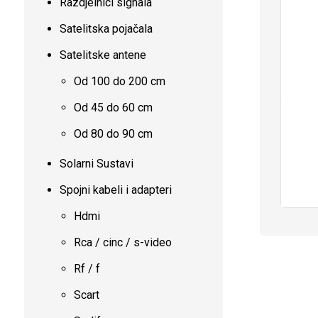
Razdjelnici signala
Satelitska pojačala
Satelitske antene
Od 100 do 200 cm
Od 45 do 60 cm
Od 80 do 90 cm
Solarni Sustavi
Spojni kabeli i adapteri
Hdmi
Rca / cinc / s-video
Rf / f
Scart