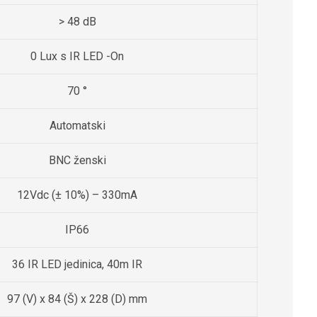
> 48 dB
0 Lux s IR LED -On
70 °
Automatski
BNC ženski
12Vdc (± 10%) – 330mA
IP66
36 IR LED jedinica, 40m IR
97 (V) x 84 (Š) x 228 (D) mm