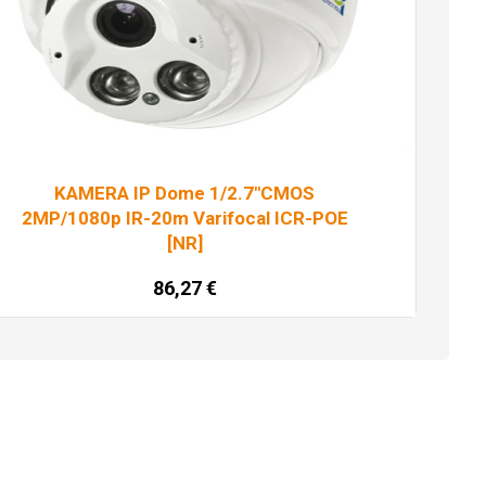
KAMERA IP Dome 1/2.7″CMOS
2MP/1080p IR-20m Varifocal ICR-POE
[NR]
86,27
€
Dodaj u košaricu