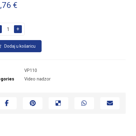
,76
€
+
Dodaj u košaricu
VP110
egories
Video nadzor