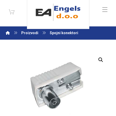
Proizvodi
Spojni konektori
Enlarge the image