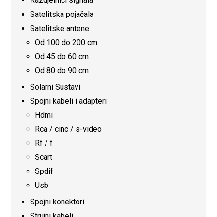
Razdjelnici signala
Satelitska pojačala
Satelitske antene
Od 100 do 200 cm
Od 45 do 60 cm
Od 80 do 90 cm
Solarni Sustavi
Spojni kabeli i adapteri
Hdmi
Rca / cinc / s-video
Rf / f
Scart
Spdif
Usb
Spojni konektori
Strujni kabeli