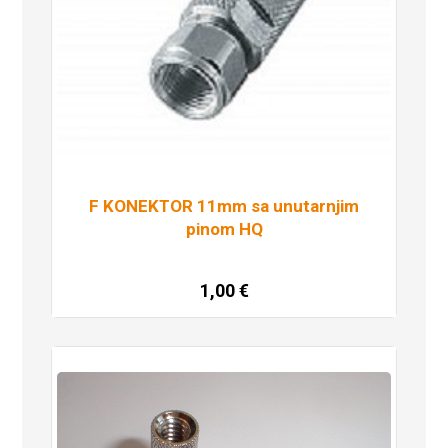
F KONEKTOR 11mm sa unutarnjim
pinom HQ
1,00
€
Pročitaj više