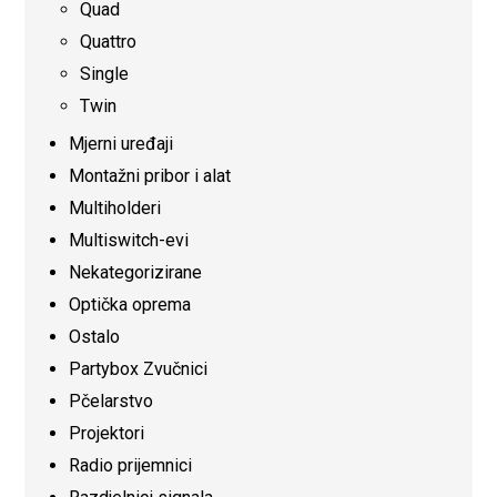
Quad
Quattro
Single
Twin
Mjerni uređaji
Montažni pribor i alat
Multiholderi
Multiswitch-evi
Nekategorizirane
Optička oprema
Ostalo
Partybox Zvučnici
Pčelarstvo
Projektori
Radio prijemnici