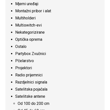
Mjerni uređaji
Montažni pribor i alat
Multiholderi
Multiswitch-evi
Nekategorizirane
Optička oprema
Ostalo
Partybox Zvučnici
Pčelarstvo
Projektori
Radio prijemnici
Razdjelnici signala
Satelitska pojačala
Satelitske antene
Od 100 do 200 cm