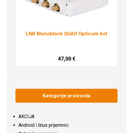
LNB Monoblock QUAD Opticum 6st
47,00
€
Dodaj u košaricu
Kategorije proizvoda
AKCIJA
Android i linux prijemnici