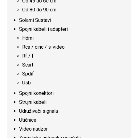
Od 45 do 60 cm
Od 80 do 90 cm
Solarni Sustavi
Spojni kabeli i adapteri
Hdmi
Rca / cinc / s-video
Rf / f
Scart
Spdif
Usb
Spojni konektori
Strujni kabeli
Udruživači signala
Utičnice
Video nadzor
Zemaljska antenska pojačala