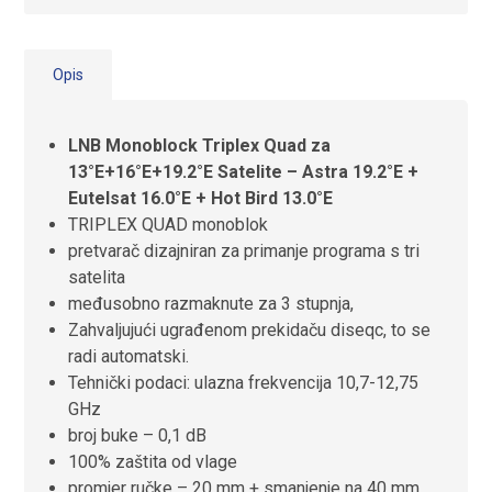
Opis
LNB Monoblock Triplex Quad za
13°E+16°E+19.2°E Satelite –
Astra 19.2°E +
Eutelsat 16.0°E + Hot Bird 13.0°E
TRIPLEX QUAD monoblok
pretvarač dizajniran za primanje programa s tri
satelita
međusobno razmaknute za 3 stupnja,
Zahvaljujući ugrađenom prekidaču diseqc, to se
radi automatski.
Tehnički podaci:
ulazna frekvencija 10,7-12,75
GHz
broj buke – 0,1 dB
100% zaštita od vlage
promjer ručke – 20 mm + smanjenje na 40 mm