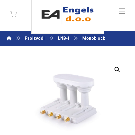
Proizvodi
LNB-i
Monoblock
Enlarge the image