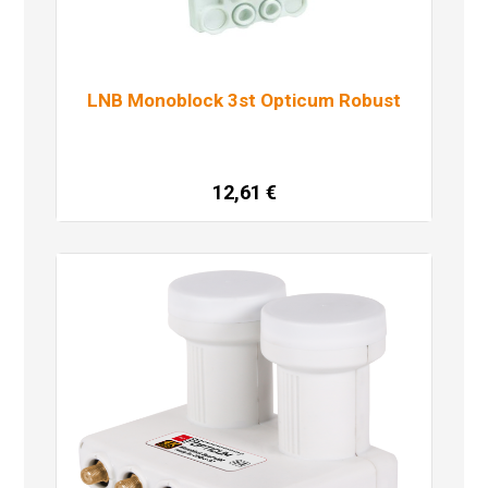
LNB Monoblock 3st Opticum Robust
12,61
€
Pročitaj više