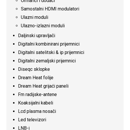
Ormarići i dodaci
Samostalni HDMI modulatori
Ulazni moduli
Ulazno-izlazni moduli
Daljinski upravljači
Digitalni kombinirani prijemnici
Digitalni satelitski & ip prijemnici
Digitalni zemaljski prijemnici
Diseqc sklopke
Dream Heat folije
Dream Heat grijaći paneli
Fm radijske-antene
Koaksijalni kabeli
Lcd plasma nosači
Led televizori
LNB-i