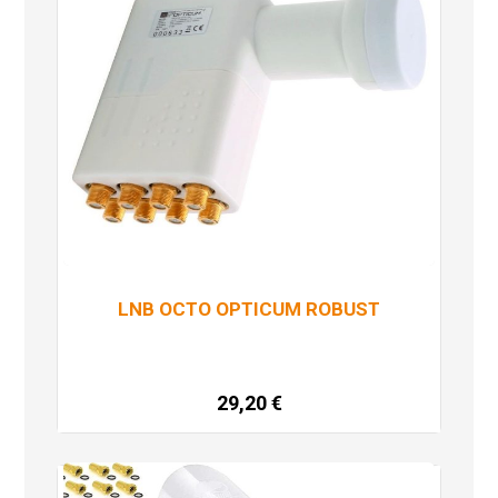
LNB OCTO OPTICUM ROBUST
29,20
€
Dodaj u košaricu