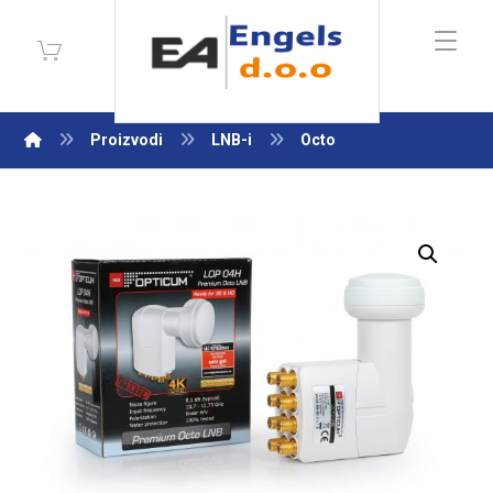
Proizvodi
LNB-i
Octo
Enlarge the image