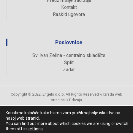
Preuzimanje sadržaja
Kontakt
Raskid ugovora
Poslovnice
Sv. Ivan Zelina - centralno skladište
Split
Zadar
Copyright © 2022. Engels d.o.o. All Rights Reserved //
Izrada web
stranica
:
kT dizajn
Koristimo kolačiće kako bismo vam pružili najbolje iskustvo na
našoj web stranici.
Uvjeti kupovine
You can find out more about which cookies we are using or switch
them off in
settings
.