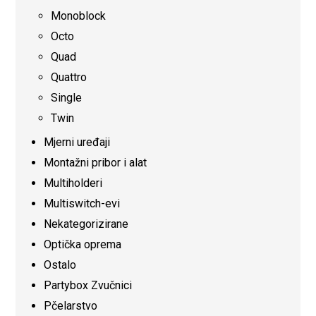
Monoblock
Octo
Quad
Quattro
Single
Twin
Mjerni uređaji
Montažni pribor i alat
Multiholderi
Multiswitch-evi
Nekategorizirane
Optička oprema
Ostalo
Partybox Zvučnici
Pčelarstvo