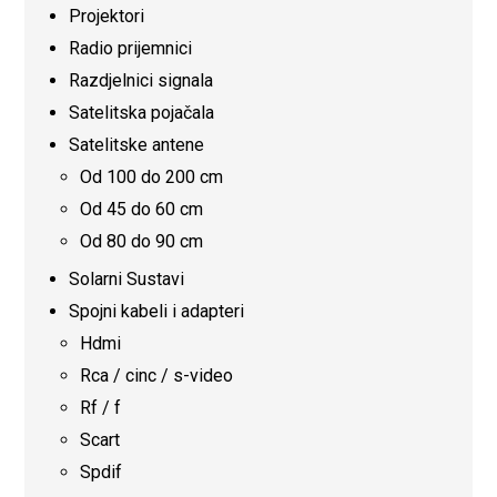
Projektori
Radio prijemnici
Razdjelnici signala
Satelitska pojačala
Satelitske antene
Od 100 do 200 cm
Od 45 do 60 cm
Od 80 do 90 cm
Solarni Sustavi
Spojni kabeli i adapteri
Hdmi
Rca / cinc / s-video
Rf / f
Scart
Spdif