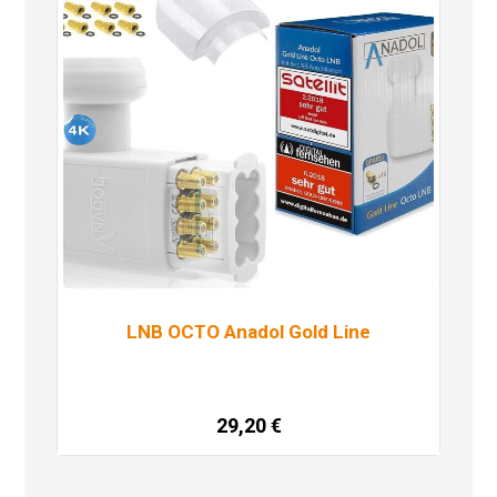
LNB OCTO Anadol Gold Line
29,20
€
Dodaj u košaricu