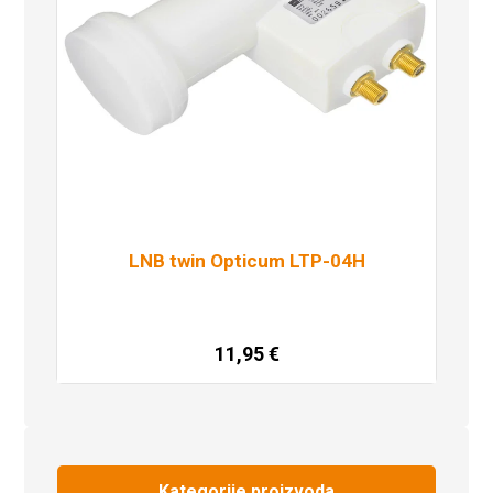
LNB twin Opticum LTP-04H
11,95
€
Dodaj u košaricu
Kategorije proizvoda