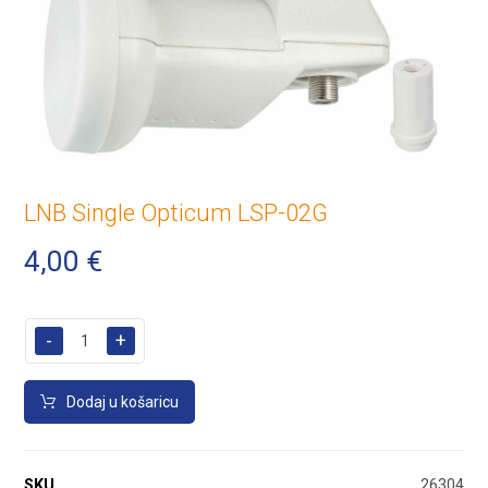
LNB Single Opticum LSP-02G
4,00
€
-
+
Dodaj u košaricu
SKU
26304