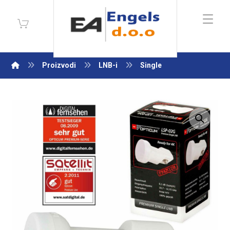
Proizvodi
LNB-i
Single
Enlarge the image