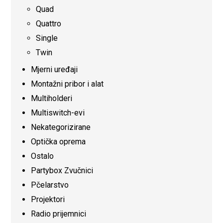
Quad
Quattro
Single
Twin
Mjerni uređaji
Montažni pribor i alat
Multiholderi
Multiswitch-evi
Nekategorizirane
Optička oprema
Ostalo
Partybox Zvučnici
Pčelarstvo
Projektori
Radio prijemnici