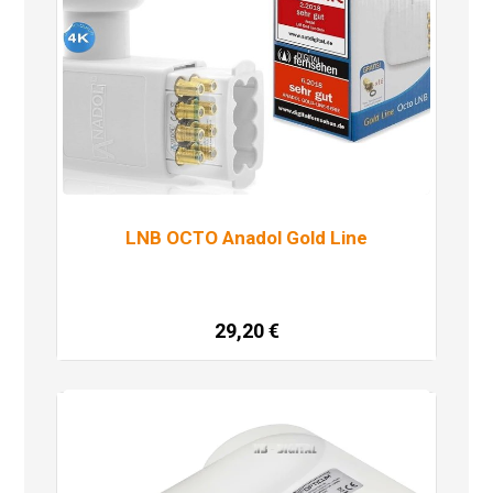
LNB OCTO Anadol Gold Line
29,20
€
Dodaj u košaricu