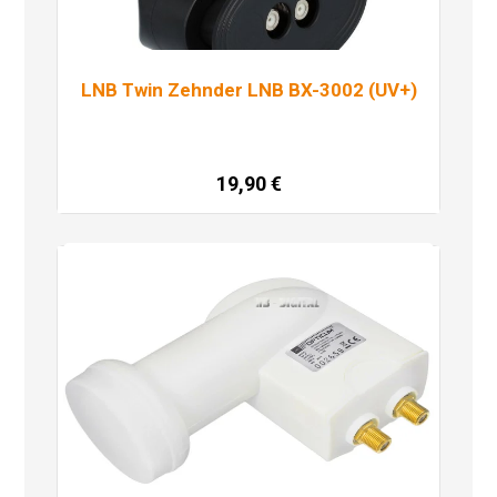
LNB Twin Zehnder LNB BX-3002 (UV+)
19,90
€
Dodaj u košaricu