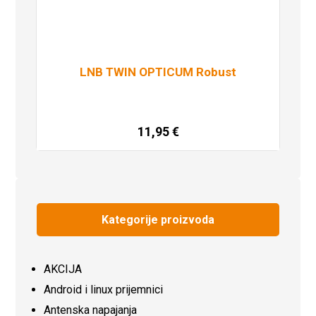
LNB TWIN OPTICUM Robust
11,95
€
Dodaj u košaricu
Kategorije proizvoda
AKCIJA
Android i linux prijemnici
Antenska napajanja