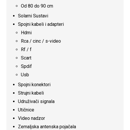
Od 80 do 90 cm
Solarni Sustavi
Spojni kabeli i adapteri
Hdmi
Rca / cinc / s-video
Rf / f
Scart
Spdif
Usb
Spojni konektori
Strujni kabeli
Udruživači signala
Utičnice
Video nadzor
Zemaljska antenska pojačala