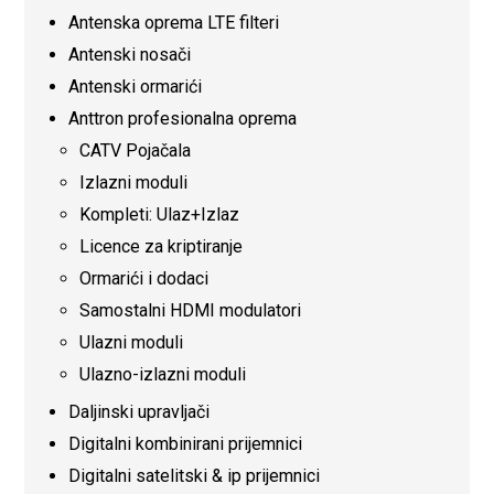
Antenska oprema LTE filteri
Antenski nosači
Antenski ormarići
Anttron profesionalna oprema
CATV Pojačala
Izlazni moduli
Kompleti: Ulaz+Izlaz
Licence za kriptiranje
Ormarići i dodaci
Samostalni HDMI modulatori
Ulazni moduli
Ulazno-izlazni moduli
Daljinski upravljači
Digitalni kombinirani prijemnici
Digitalni satelitski & ip prijemnici