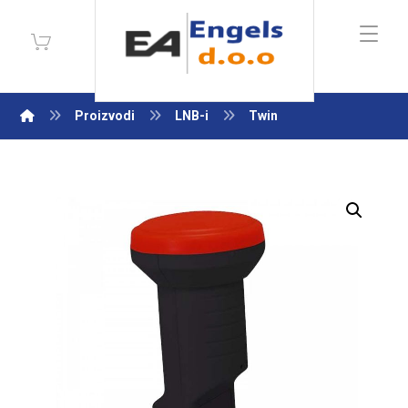
Proizvodi
LNB-i
Twin
Enlarge the image