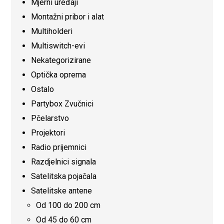
Mjerni uređaji
Montažni pribor i alat
Multiholderi
Multiswitch-evi
Nekategorizirane
Optička oprema
Ostalo
Partybox Zvučnici
Pčelarstvo
Projektori
Radio prijemnici
Razdjelnici signala
Satelitska pojačala
Satelitske antene
Od 100 do 200 cm
Od 45 do 60 cm