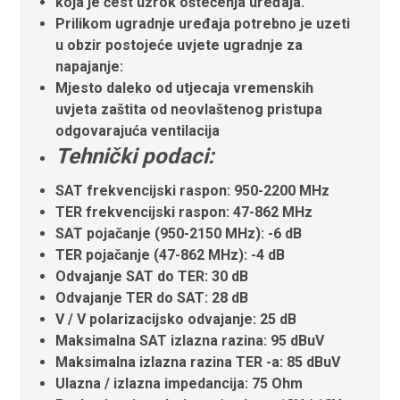
koja je čest uzrok oštećenja uređaja.
Prilikom ugradnje uređaja potrebno je uzeti
u obzir postojeće uvjete ugradnje za
napajanje:
Mjesto daleko od utjecaja vremenskih
uvjeta zaštita od neovlaštenog pristupa
odgovarajuća ventilacija
Tehnički podaci:
SAT frekvencijski raspon: 950-2200 MHz
TER frekvencijski raspon: 47-862 MHz
SAT pojačanje (950-2150 MHz): -6 dB
TER pojačanje (47-862 MHz): -4 dB
Odvajanje SAT do TER: 30 dB
Odvajanje TER do SAT: 28 dB
V / V polarizacijsko odvajanje: 25 dB
Maksimalna SAT izlazna razina: 95 dBuV
Maksimalna izlazna razina TER -a: 85 dBuV
Ulazna / izlazna impedancija: 75 Ohm