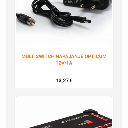
MULTISWITCH NAPAJANJE OPTICUM
12V/1A
13,27
€
Dodaj u košaricu