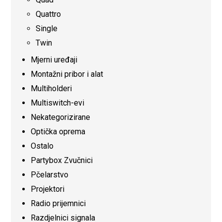
Quattro
Single
Twin
Mjerni uređaji
Montažni pribor i alat
Multiholderi
Multiswitch-evi
Nekategorizirane
Optička oprema
Ostalo
Partybox Zvučnici
Pčelarstvo
Projektori
Radio prijemnici
Razdjelnici signala