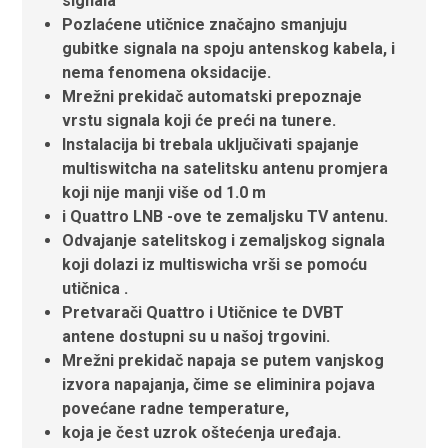
signala
Pozlaćene utičnice značajno smanjuju
gubitke signala na spoju antenskog kabela, i
nema fenomena oksidacije.
Mrežni prekidač automatski prepoznaje
vrstu signala koji će preći na tunere.
Instalacija bi trebala uključivati ​​spajanje
multiswitcha na satelitsku antenu promjera
koji nije manji više od 1.0 m
i Quattro LNB -ove te zemaljsku TV antenu.
Odvajanje satelitskog i zemaljskog signala
koji dolazi iz multiswicha vrši se pomoću
utičnica .
Pretvarači Quattro i Utičnice te DVBT
antene dostupni su u našoj trgovini.
Mrežni prekidač napaja se putem vanjskog
izvora napajanja, čime se eliminira pojava
povećane radne temperature,
koja je čest uzrok oštećenja uređaja.