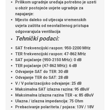
Prilikom ugradnje uređaja potrebno je uzeti
u obzir postojeće uvjete ugradnje za
napajanje:
Mjesto daleko od utjecaja vremenskih
uvjeta zaštita od neovlaštenog pristupa
odgovarajuća ventilacija
Tehnički podaci:
SAT frekvencijski raspon: 950-2200 MHz
TER frekvencijski raspon: 47-862 MHz
SAT pojačanje (950-2150 MHz): 0 dB
TER pojačanje (47-862 MHz): 6
dB
Odvajanje SAT do TER: 30 dB
Odvajanje TER do SAT: 28 dB
V / V polarizacijsko odvajanje: 25 dB
Maksimalna SAT izlazna razina: 95 dBuV
Maksimalna izlazna razina TER -a: 85 dBuV
Ulazna / izlazna impedancija: 75 Ohm
Prebacivanje polariteta / pojasa: 13V / 18V