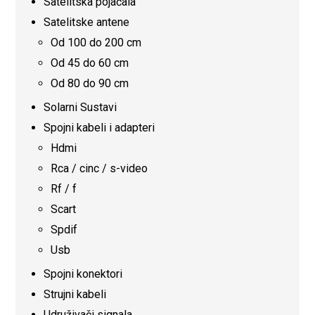
Satelitska pojačala
Satelitske antene
Od 100 do 200 cm
Od 45 do 60 cm
Od 80 do 90 cm
Solarni Sustavi
Spojni kabeli i adapteri
Hdmi
Rca / cinc / s-video
Rf / f
Scart
Spdif
Usb
Spojni konektori
Strujni kabeli
Udruživači signala