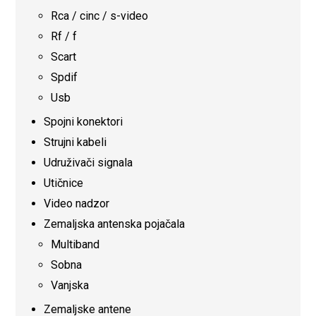
Rca / cinc / s-video
Rf / f
Scart
Spdif
Usb
Spojni konektori
Strujni kabeli
Udruživači signala
Utičnice
Video nadzor
Zemaljska antenska pojačala
Multiband
Sobna
Vanjska
Zemaljske antene