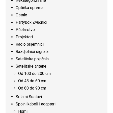
Nekategorizirane
Optička oprema
Ostalo
Partybox Zvučnici
Pčelarstvo
Projektori
Radio prijemnici
Razdjelnici signala
Satelitska pojačala
Satelitske antene
Od 100 do 200 cm
Od 45 do 60 cm
Od 80 do 90 cm
Solarni Sustavi
Spojni kabeli i adapteri
Hdmi