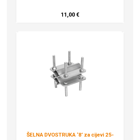
11,00
€
Dodaj u košaricu
ŠELNA DVOSTRUKA ‘8’ za cijevi 25-