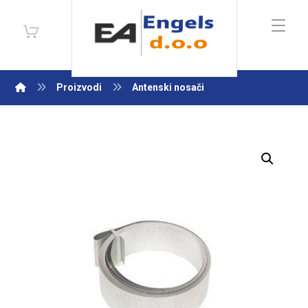
Proizvodi
Antenski nosači
Enlarge the image