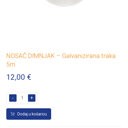
NOSAČ DIMNJAK – Galvanizirana traka
5m
12,00
€
-
+
Dodaj u košaricu