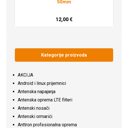
50mm
12,00
€
Dodaj u košaricu
Kategorije proizvoda
AKCIJA
Android i linux prijemnici
Antenska napajanja
Antenska oprema LTE filteri
Antenski nosači
Antenski ormarići
Anttron profesionalna oprema