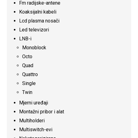
Fm radijske-antene
Koaksijalni kabeli
Lcd plasma nosači
Led televizori
LNB-i
Monoblock
Octo
Quad
Quattro
Single
Twin
Mjerni uređaji
Montažni pribor i alat
Multiholderi
Multiswitch-evi