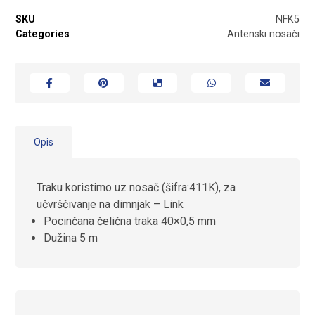
SKU
NFK5
Categories
Antenski nosači
Opis
Traku koristimo uz nosač (šifra:411K), za
učvrščivanje na dimnjak –
Link
Pocinčana čelična traka 40×0,5 mm
Dužina 5 m