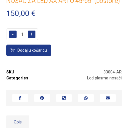
NOSAČ ZA LED AX ARTO 45-65″ (postolje)
150,00
€
-
+
Dodaj u košaricu
SKU
33004-AR
Categories
Lcd plasma nosači
Opis