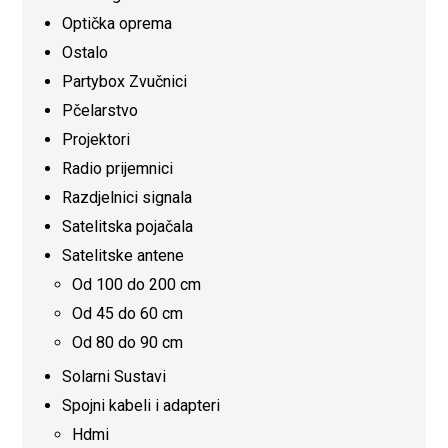
Optička oprema
Ostalo
Partybox Zvučnici
Pčelarstvo
Projektori
Radio prijemnici
Razdjelnici signala
Satelitska pojačala
Satelitske antene
Od 100 do 200 cm
Od 45 do 60 cm
Od 80 do 90 cm
Solarni Sustavi
Spojni kabeli i adapteri
Hdmi