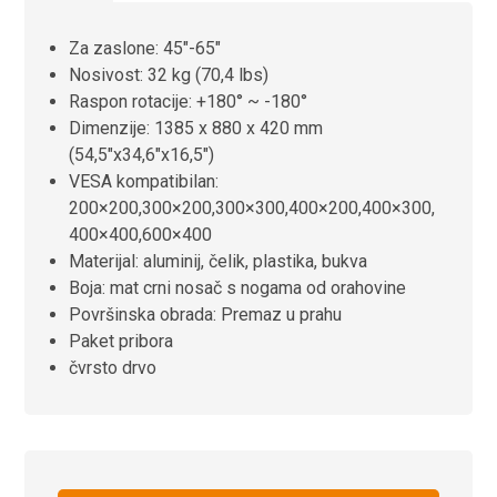
Za zaslone: ​​45″-65″
Nosivost: 32 kg (70,4 lbs)
Raspon rotacije: +180° ~ -180°
Dimenzije: 1385 x 880 x 420 mm
(54,5″x34,6″x16,5″)
VESA kompatibilan:
200×200,300×200,300×300,400×200,400×300,
400×400,600×400
Materijal: aluminij, čelik, plastika, bukva
Boja: mat crni nosač s nogama od orahovine
Površinska obrada: Premaz u prahu
Paket pribora
čvrsto drvo