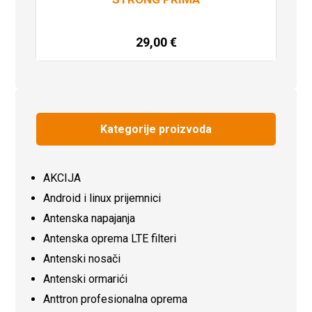
29,00
€
Dodaj u košaricu
Kategorije proizvoda
AKCIJA
Android i linux prijemnici
Antenska napajanja
Antenska oprema LTE filteri
Antenski nosači
Antenski ormarići
Anttron profesionalna oprema