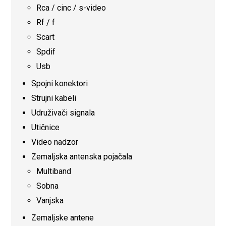
Rca / cinc / s-video
Rf / f
Scart
Spdif
Usb
Spojni konektori
Strujni kabeli
Udruživači signala
Utičnice
Video nadzor
Zemaljska antenska pojačala
Multiband
Sobna
Vanjska
Zemaljske antene