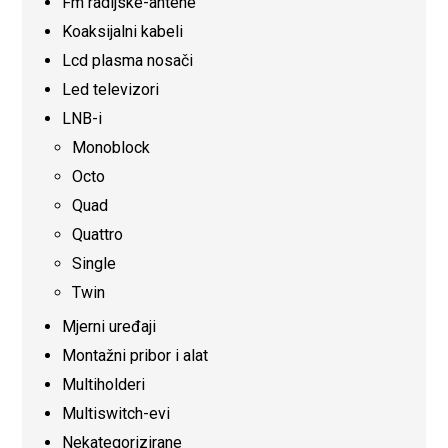
Fm radijske-antene
Koaksijalni kabeli
Lcd plasma nosači
Led televizori
LNB-i
Monoblock
Octo
Quad
Quattro
Single
Twin
Mjerni uređaji
Montažni pribor i alat
Multiholderi
Multiswitch-evi
Nekategorizirane