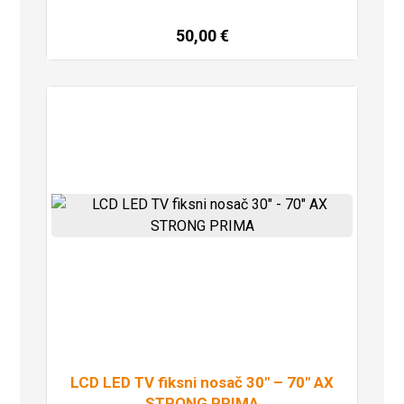
50,00
€
Dodaj u košaricu
LCD LED TV fiksni nosač 30″ – 70″ AX
STRONG PRIMA