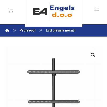
Proizvodi
Lcd plasma nosači
Enlarge the image