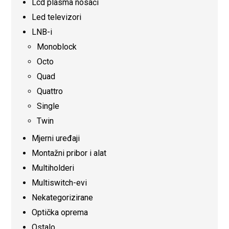
Lcd plasma nosači
Led televizori
LNB-i
Monoblock
Octo
Quad
Quattro
Single
Twin
Mjerni uređaji
Montažni pribor i alat
Multiholderi
Multiswitch-evi
Nekategorizirane
Optička oprema
Ostalo