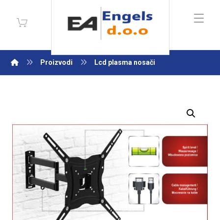
Proizvodi
Lcd plasma nosači
Enlarge the image