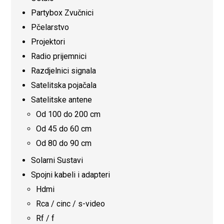
Partybox Zvučnici
Pčelarstvo
Projektori
Radio prijemnici
Razdjelnici signala
Satelitska pojačala
Satelitske antene
Od 100 do 200 cm
Od 45 do 60 cm
Od 80 do 90 cm
Solarni Sustavi
Spojni kabeli i adapteri
Hdmi
Rca / cinc / s-video
Rf / f