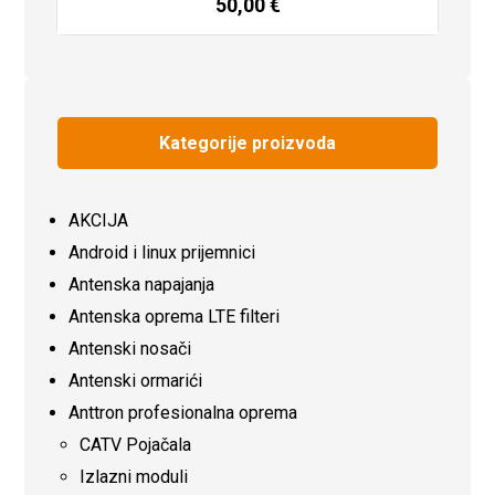
50,00
€
Dodaj u košaricu
Kategorije proizvoda
AKCIJA
Android i linux prijemnici
Antenska napajanja
Antenska oprema LTE filteri
Antenski nosači
Antenski ormarići
Anttron profesionalna oprema
CATV Pojačala
Izlazni moduli