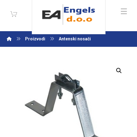
Proizvodi
Antenski nosači
Enlarge the image