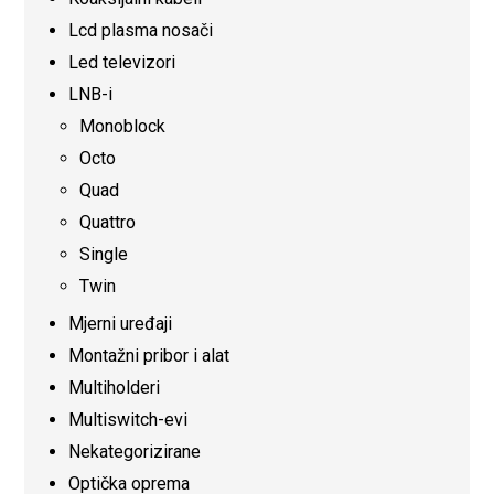
Lcd plasma nosači
Led televizori
LNB-i
Monoblock
Octo
Quad
Quattro
Single
Twin
Mjerni uređaji
Montažni pribor i alat
Multiholderi
Multiswitch-evi
Nekategorizirane
Optička oprema