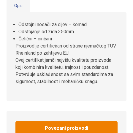
Opis
Odstojni nosači za cijev – komad
Odstojanje od zida 350mm
Čelični – cinčani
Proizvod je
certificiran
od strane njemačkog
TÜV
Rheinland
po zahtijevu
EU
.
Ovaj certifikat
jamči
najvišu
kvalitetu proizvoda
koji kombinira
kvalitetu,
trajnost
i pouzdanost
.
Potvrđuje
usklađenost
sa svim
standardima
za
sigurnost,
stabilnost i
mehaničku
snagu
.
Povezani proizvodi