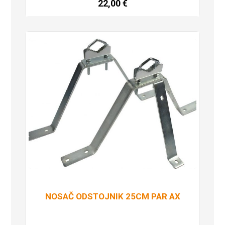
22,00
€
Dodaj u košaricu
NOSAČ ODSTOJNIK 25CM PAR AX