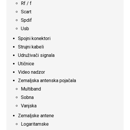
Rf / f
Scart
Spdif
Usb
Spojni konektori
Strujni kabeli
Udruživači signala
Utičnice
Video nadzor
Zemaljska antenska pojačala
Multiband
Sobna
Vanjska
Zemaljske antene
Logaritamske