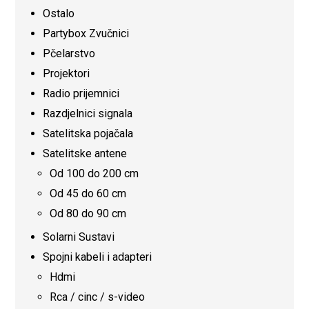
Ostalo
Partybox Zvučnici
Pčelarstvo
Projektori
Radio prijemnici
Razdjelnici signala
Satelitska pojačala
Satelitske antene
Od 100 do 200 cm
Od 45 do 60 cm
Od 80 do 90 cm
Solarni Sustavi
Spojni kabeli i adapteri
Hdmi
Rca / cinc / s-video