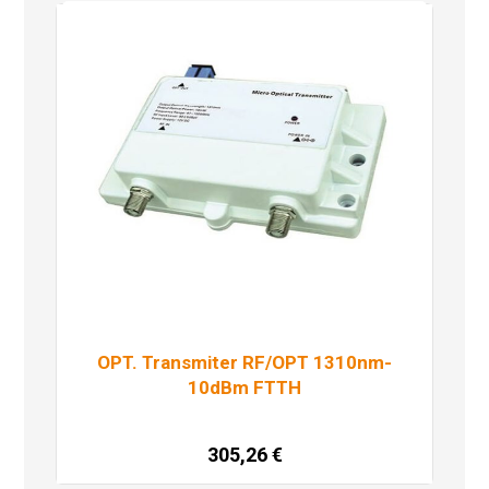
OPT. Transmiter RF/OPT 1310nm-
10dBm FTTH
305,26
€
Dodaj u košaricu