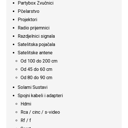
Partybox Zvučnici
Pčelarstvo
Projektori
Radio prijemnici
Razdjelnici signala
Satelitska pojačala
Satelitske antene
Od 100 do 200 cm
Od 45 do 60 cm
Od 80 do 90 cm
Solarni Sustavi
Spojni kabeli i adapteri
Hdmi
Rca / cinc / s-video
Rf / f