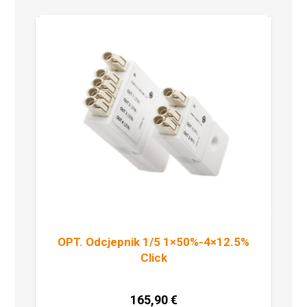
OPT. Odcjepnik 1/5 1×50%-4×12.5%
Click
165,90
€
Dodaj u košaricu