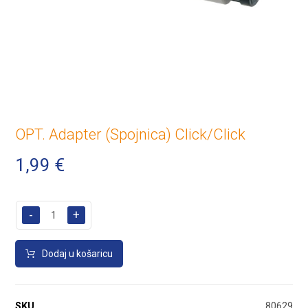
OPT. Adapter (Spojnica) Click/Click
1,99
€
-
+
Dodaj u košaricu
SKU
80629