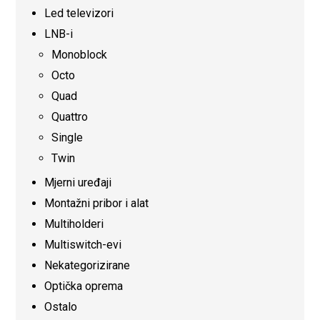
Led televizori
LNB-i
Monoblock
Octo
Quad
Quattro
Single
Twin
Mjerni uređaji
Montažni pribor i alat
Multiholderi
Multiswitch-evi
Nekategorizirane
Optička oprema
Ostalo