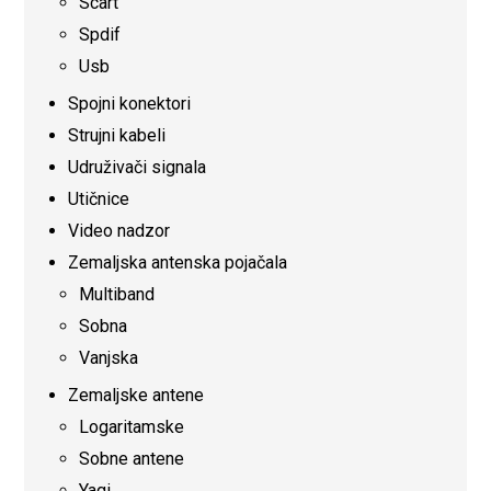
Scart
Spdif
Usb
Spojni konektori
Strujni kabeli
Udruživači signala
Utičnice
Video nadzor
Zemaljska antenska pojačala
Multiband
Sobna
Vanjska
Zemaljske antene
Logaritamske
Sobne antene
Yagi