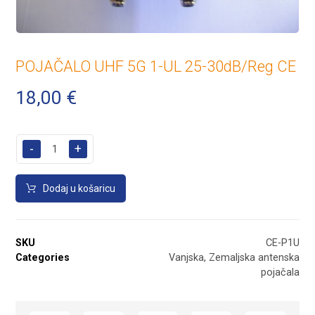
POJAČALO UHF 5G 1-UL 25-30dB/Reg CE
18,00
€
-
+
Dodaj u košaricu
SKU
CE-P1U
Categories
Vanjska
,
Zemaljska antenska
pojačala