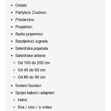
Ostalo
Partybox Zvučnici
Pčelarstvo
Projektori
Radio prijemnici
Razdjelnici signala
Satelitska pojačala
Satelitske antene
Od 100 do 200 cm
Od 45 do 60 cm
Od 80 do 90 cm
Solarni Sustavi
Spojni kabeli i adapteri
Hdmi
Rca / cinc / s-video