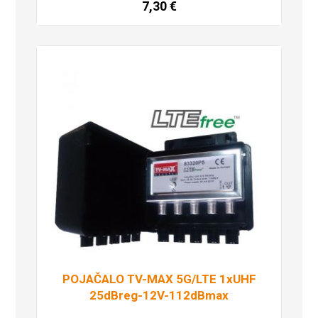
7,30
€
Dodaj u košaricu
POJAČALO TV-MAX 5G/LTE 1xUHF
25dBreg-12V-112dBmax