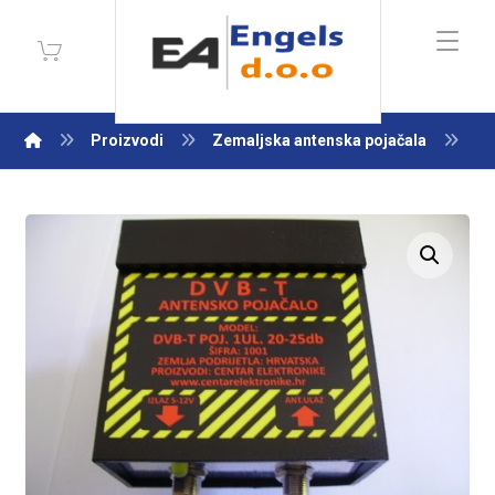
Proizvodi
Zemaljska antenska pojačala
Va
Enlarge the image