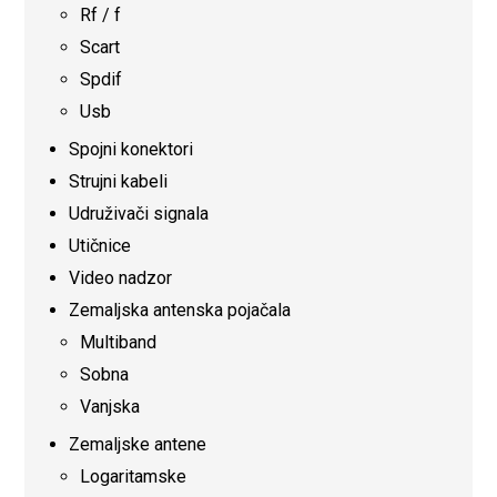
Rf / f
Scart
Spdif
Usb
Spojni konektori
Strujni kabeli
Udruživači signala
Utičnice
Video nadzor
Zemaljska antenska pojačala
Multiband
Sobna
Vanjska
Zemaljske antene
Logaritamske