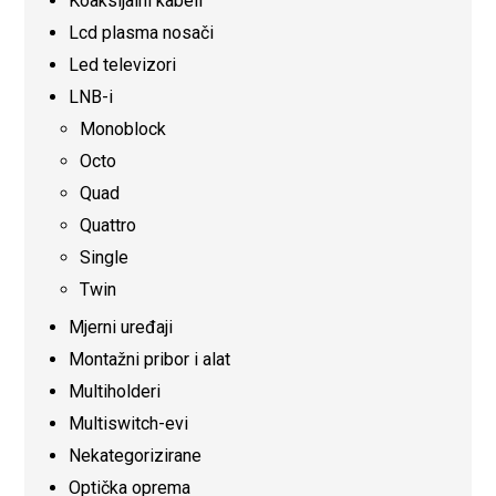
Koaksijalni kabeli
Lcd plasma nosači
Led televizori
LNB-i
Monoblock
Octo
Quad
Quattro
Single
Twin
Mjerni uređaji
Montažni pribor i alat
Multiholderi
Multiswitch-evi
Nekategorizirane
Optička oprema