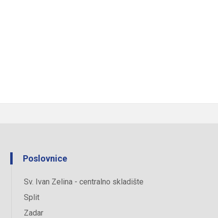
Poslovnice
Sv. Ivan Zelina - centralno skladište
Split
Zadar