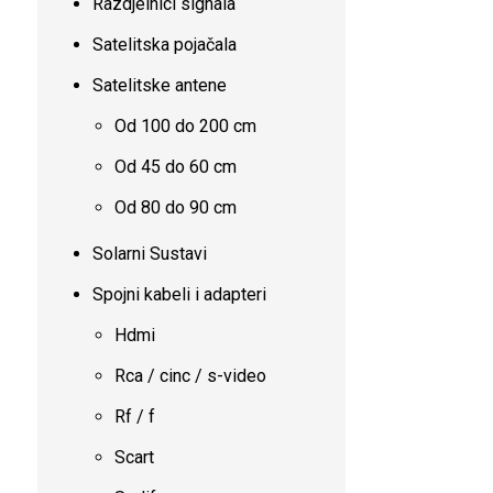
Razdjelnici signala
Satelitska pojačala
Satelitske antene
Od 100 do 200 cm
Od 45 do 60 cm
Od 80 do 90 cm
Solarni Sustavi
Spojni kabeli i adapteri
Hdmi
Rca / cinc / s-video
Rf / f
Scart