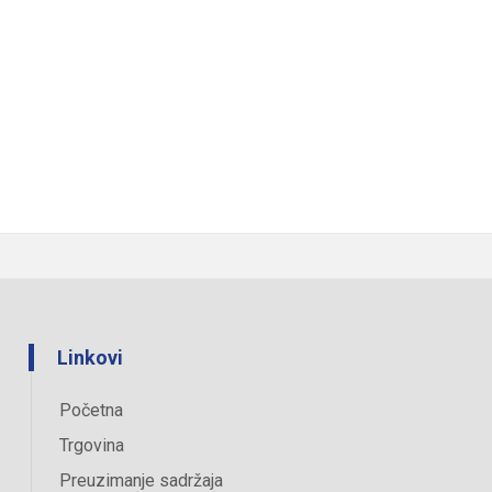
Linkovi
Početna
Trgovina
Preuzimanje sadržaja