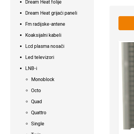
Dream Heat folije
Dream Heat grijaći paneli
Fm radijske-antene
Koaksijalni kabeli
Lcd plasma nosači
Led televizori
LNB-i
Monoblock
Octo
Quad
Quattro
Single