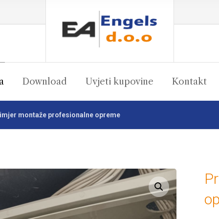
a
Download
Uvjeti kupovine
Kontakt
imjer montaže profesionalne opreme
Pr
Enlarge the image
o