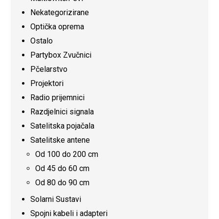
Nekategorizirane
Optička oprema
Ostalo
Partybox Zvučnici
Pčelarstvo
Projektori
Radio prijemnici
Razdjelnici signala
Satelitska pojačala
Satelitske antene
Od 100 do 200 cm
Od 45 do 60 cm
Od 80 do 90 cm
Solarni Sustavi
Spojni kabeli i adapteri