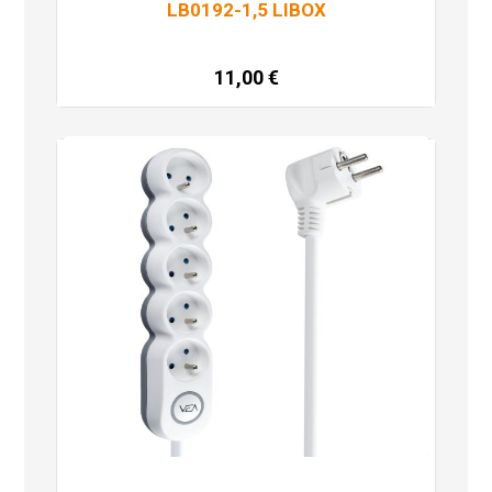
LB0192-1,5 LIBOX
11,00
€
Dodaj u košaricu