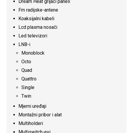
Dream Heat grijaći paneli
Fm radijske-antene
Koaksijalni kabeli
Lcd plasma nosači
Led televizori
LNB-i
Monoblock
Octo
Quad
Quattro
Single
Twin
Mjerni uređaji
Montažni pribor i alat
Multiholderi
Multiswitch-evi