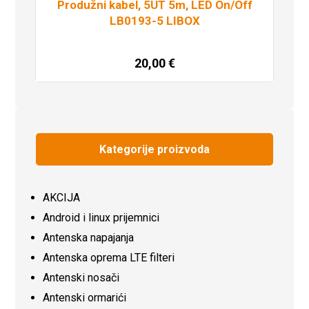
Produžni kabel, 5UT 5m, LED On/Off
LB0193-5 LIBOX
20,00
€
Dodaj u košaricu
Kategorije proizvoda
AKCIJA
Android i linux prijemnici
Antenska napajanja
Antenska oprema LTE filteri
Antenski nosači
Antenski ormarići