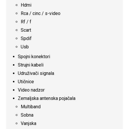
Hdmi
Rca / cinc / s-video
Rf / f
Scart
Spdif
Usb
Spojni konektori
Strujni kabeli
Udruživači signala
Utičnice
Video nadzor
Zemaljska antenska pojačala
Multiband
Sobna
Vanjska