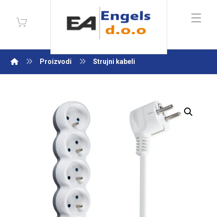
Proizvodi
Strujni kabeli
Enlarge the image