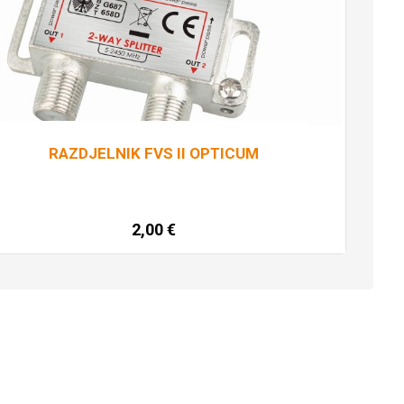
RAZDJELNIK FVS II OPTICUM
2,00
€
Dodaj u košaricu