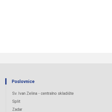
Poslovnice
Sv. Ivan Zelina - centralno skladište
Split
Zadar