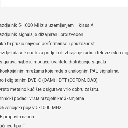
azdjelnik 5-1000 MHz s uzemljenjem – klasa A.
azdjelnik signala je dizajniran i proizveden
ako bi pružio najveće performanse i pouzdanost.
azdjelnik se koristi za podjelu ili zbrajanje radio i televizijskih si
sigurava najbolju moguću kvalitetu distribucije signala
 koaksijalnim mrežama koje rade s analognim PAL signalima,
ao i digitalnim DVB-C (QAM) i DTT (COFDM, DAB).
vrsto metalno kućište osigurava vrlo dobru zaštitu.
ehnički podaci:
vrsta razdjelnika: 3-smjerna
rekvencijski pojas: 5-1000 MHz
E propušta napon
tičnice tipa F