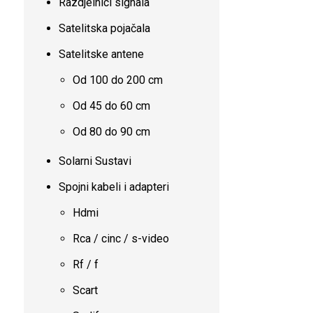
Razdjelnici signala
Satelitska pojačala
Satelitske antene
Od 100 do 200 cm
Od 45 do 60 cm
Od 80 do 90 cm
Solarni Sustavi
Spojni kabeli i adapteri
Hdmi
Rca / cinc / s-video
Rf / f
Scart