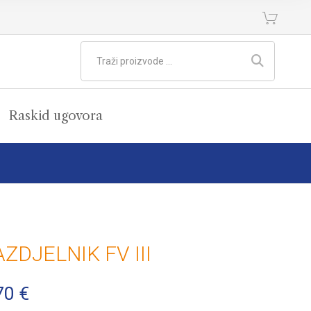
Raskid ugovora
ZDJELNIK FV III
70
€