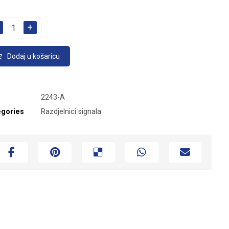
+
Dodaj u košaricu
2243-A
egories
Razdjelnici signala