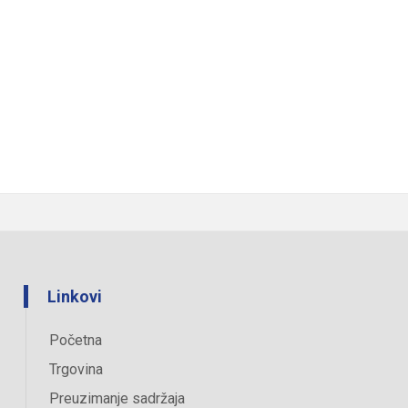
Linkovi
Početna
Trgovina
Preuzimanje sadržaja