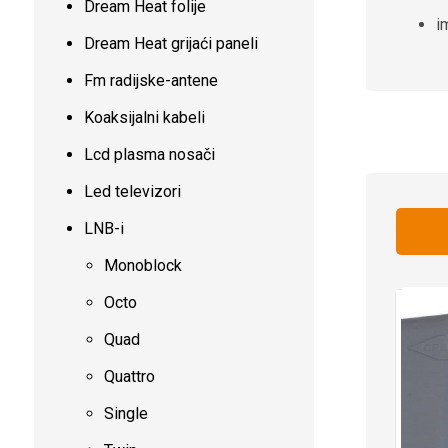
Dream Heat folije
i
Dream Heat grijaći paneli
Fm radijske-antene
Koaksijalni kabeli
Lcd plasma nosači
Led televizori
LNB-i
Monoblock
Octo
Quad
Quattro
Single