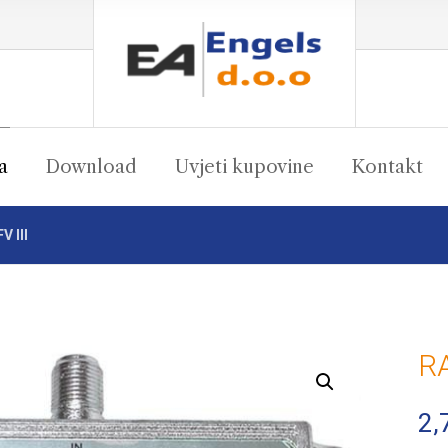
a
Download
Uvjeti kupovine
Kontakt
 III
RA
Enlarge the image
2,