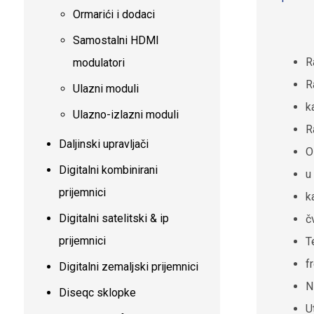
Ormarići i dodaci
Samostalni HDMI
R
modulatori
R
Ulazni moduli
k
Ulazno-izlazni moduli
R
Daljinski upravljači
O
Digitalni kombinirani
u
prijemnici
k
Digitalni satelitski & ip
č
prijemnici
T
f
Digitalni zemaljski prijemnici
N
Diseqc sklopke
U