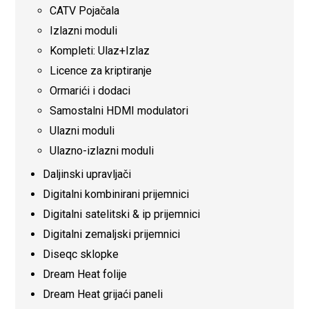
CATV Pojačala
Izlazni moduli
Kompleti: Ulaz+Izlaz
Licence za kriptiranje
Ormarići i dodaci
Samostalni HDMI modulatori
Ulazni moduli
Ulazno-izlazni moduli
Daljinski upravljači
Digitalni kombinirani prijemnici
Digitalni satelitski & ip prijemnici
Digitalni zemaljski prijemnici
Diseqc sklopke
Dream Heat folije
Dream Heat grijaći paneli