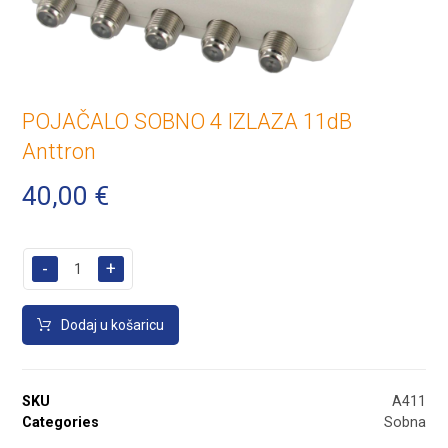
POJAČALO SOBNO 4 IZLAZA 11dB
Anttron
40,00
€
-
+
Dodaj u košaricu
SKU
A411
Categories
Sobna