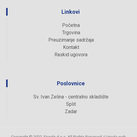
Linkovi
Početna
Trgovina
Preuzimanje sadržaja
Kontakt
Raskid ugovora
Poslovnice
Sv. Ivan Zelina - centralno skladište
Split
Zadar
Copyright © 2022. Engels d.o.o. All Rights Reserved //
Izrada web