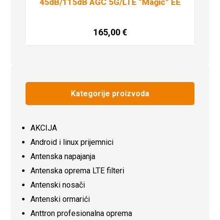
45dB/115dB AGC 5G/LTE “Magic” EE
165,00
€
Dodaj u košaricu
Kategorije proizvoda
AKCIJA
Android i linux prijemnici
Antenska napajanja
Antenska oprema LTE filteri
Antenski nosači
Antenski ormarići
Anttron profesionalna oprema