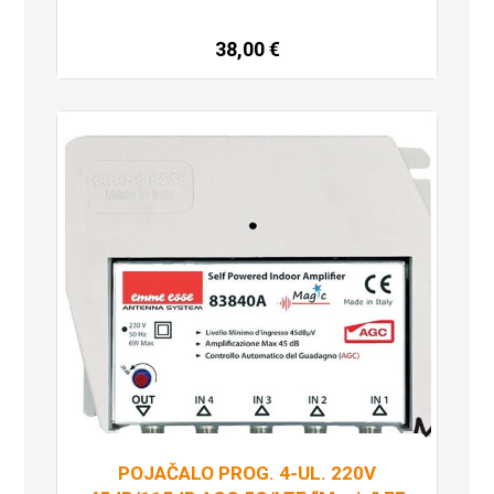
38,00
€
Dodaj u košaricu
POJAČALO PROG. 4-UL. 220V