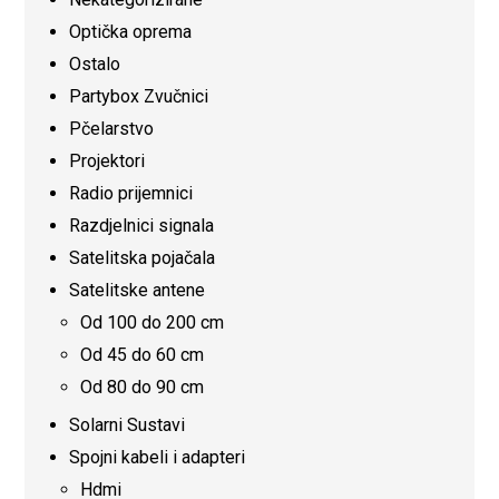
Optička oprema
Ostalo
Partybox Zvučnici
Pčelarstvo
Projektori
Radio prijemnici
Razdjelnici signala
Satelitska pojačala
Satelitske antene
Od 100 do 200 cm
Od 45 do 60 cm
Od 80 do 90 cm
Solarni Sustavi
Spojni kabeli i adapteri
Hdmi