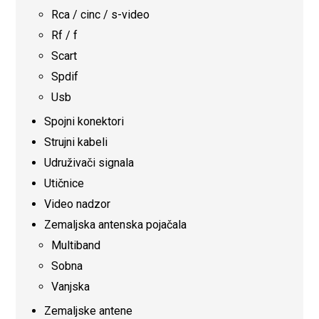
Rca / cinc / s-video
Rf / f
Scart
Spdif
Usb
Spojni konektori
Strujni kabeli
Udruživači signala
Utičnice
Video nadzor
Zemaljska antenska pojačala
Multiband
Sobna
Vanjska
Zemaljske antene