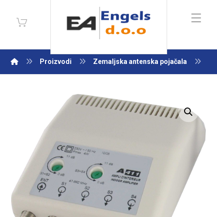
Proizvodi
Zemaljska antenska pojačala
So
Enlarge the image