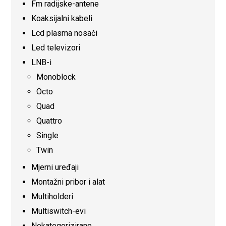
Fm radijske-antene
Koaksijalni kabeli
Lcd plasma nosači
Led televizori
LNB-i
Monoblock
Octo
Quad
Quattro
Single
Twin
Mjerni uređaji
Montažni pribor i alat
Multiholderi
Multiswitch-evi
Nekategorizirane