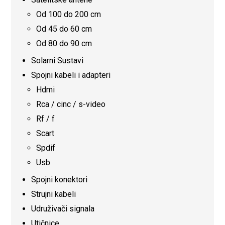
Od 100 do 200 cm
Od 45 do 60 cm
Od 80 do 90 cm
Solarni Sustavi
Spojni kabeli i adapteri
Hdmi
Rca / cinc / s-video
Rf / f
Scart
Spdif
Usb
Spojni konektori
Strujni kabeli
Udruživači signala
Utičnice