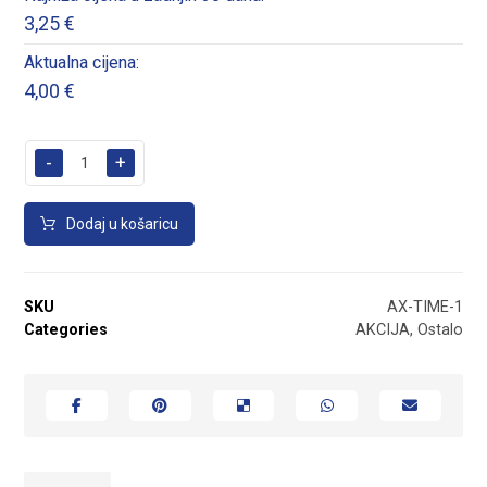
3,25
€
Aktualna cijena:
4,00
€
-
+
Dodaj u košaricu
SKU
AX-TIME-1
Categories
AKCIJA
,
Ostalo