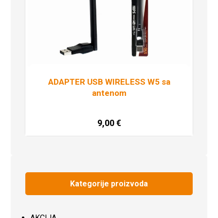
ADAPTER USB WIRELESS W5 sa
antenom
9,00
€
Dodaj u košaricu
Kategorije proizvoda
AKCIJA