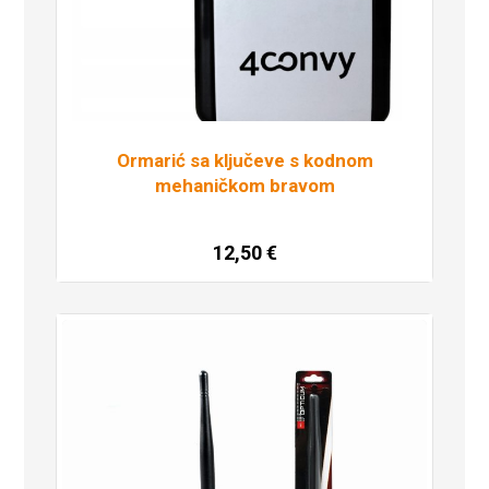
Ormarić sa ključeve s kodnom
mehaničkom bravom
12,50
€
Dodaj u košaricu