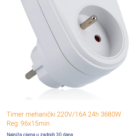
Timer mehanički 220V/16A 24h 3680W
Reg: 96x15min
Najniža cijena u zadnjih 30 dana: