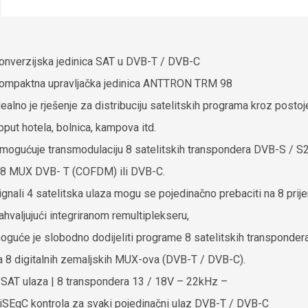
onverzijska jedinica
SAT u DVB-T / DVB-C
ompaktna upravljačka jedinica ANTTRON TRM 98
dealno je rješenje za distribuciju satelitskih programa kroz posto
oput hotela, bolnica, kampova itd.
mogućuje transmodulaciju 8 satelitskih transpondera DVB-S / S
 8 MUX DVB- T (COFDM) ili DVB-C.
ignali 4 satelitska ulaza mogu se pojedinačno prebaciti na 8 prij
ahvaljujući integriranom remultiplekseru,
oguće je slobodno dodijeliti programe 8 satelitskih transponder
a 8 digitalnih zemaljskih MUX-ova (DVB-T / DVB-C).
 SAT ulaza |
8 transpondera
13 / 18V – 22kHz –
iSEqC kontrola za svaki pojedinačni ulaz
DVB-T / DVB-C