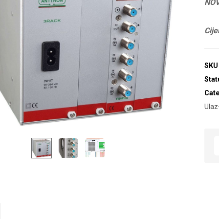
NOV
Cije
SKU
Stat
Cat
Ulaz