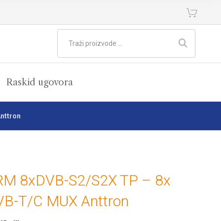
Raskid ugovora
nttron
RM 8xDVB-S2/S2X TP – 8x
VB-T/C MUX Anttron