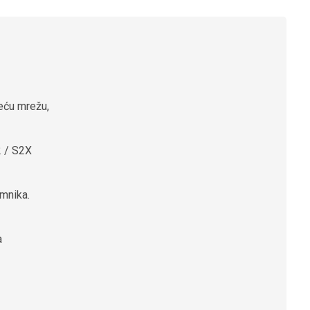
jeću mrežu,
2 / S2X
emnika.
a