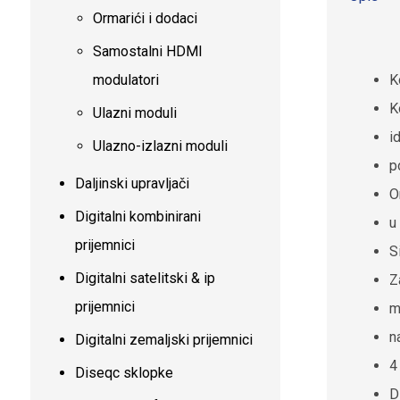
Ormarići i dodaci
Samostalni HDMI
K
modulatori
K
Ulazni moduli
i
Ulazno-izlazni moduli
p
Daljinski upravljači
O
Digitalni kombinirani
u
prijemnici
S
Digitalni satelitski & ip
Z
prijemnici
m
n
Digitalni zemaljski prijemnici
4
Diseqc sklopke
D