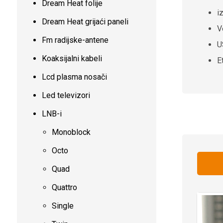
Dream Heat folije
i
Dream Heat grijaći paneli
V
Fm radijske-antene
U
Koaksijalni kabeli
E
Lcd plasma nosači
Led televizori
LNB-i
Monoblock
Octo
Quad
Quattro
Single