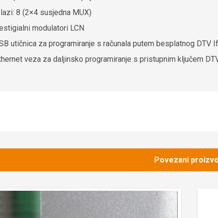
zlazi: 8 (2×4 susjedna MUX)
estigialni modulatori
LCN
SB utičnica za programiranje s računala putem besplatnog DTV 
thernet veza za daljinsko programiranje s pristupnim ključem DT
Povezani proizvo