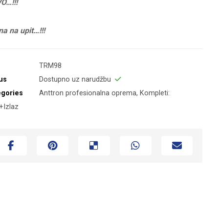
O…!!!
na na upit…!!!
TRM98
us
Dostupno uz narudžbu
egories
Anttron profesionalna oprema
,
Kompleti:
+Izlaz