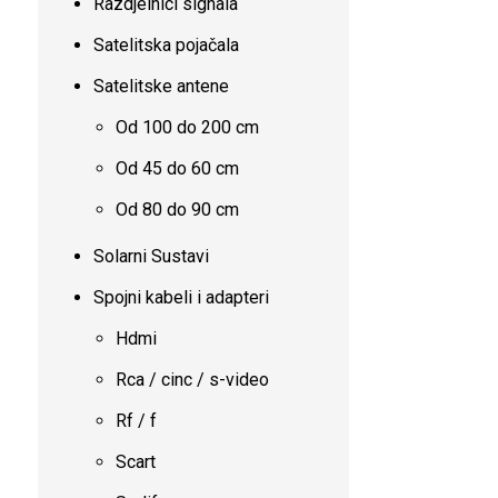
Razdjelnici signala
Satelitska pojačala
Satelitske antene
Od 100 do 200 cm
Od 45 do 60 cm
Od 80 do 90 cm
Solarni Sustavi
Spojni kabeli i adapteri
Hdmi
Rca / cinc / s-video
Rf / f
Scart