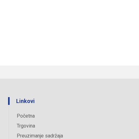
Linkovi
Početna
Trgovina
Preuzimanje sadržaja