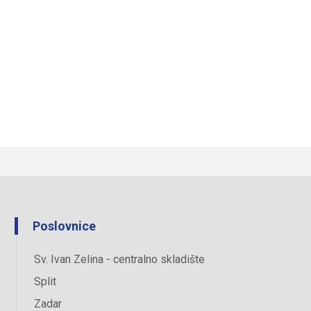
Poslovnice
Sv. Ivan Zelina - centralno skladište
Split
Zadar