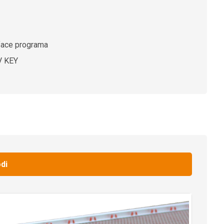
Iface programa
V KEY
di