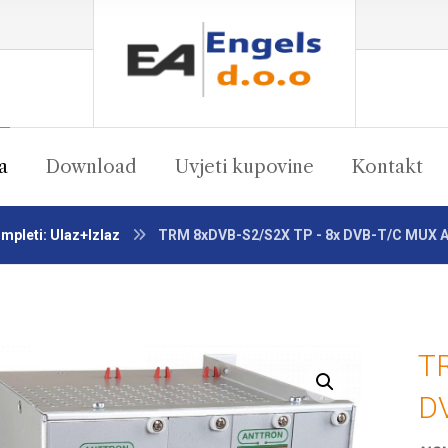
a
Download
Uvjeti kupovine
Kontakt
mpleti: Ulaz+Izlaz
TRM 8xDVB-S2/S2X TP - 8x DVB-T/C MUX A
T
Enlarge the image
D