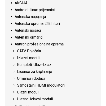
AKCIJA
Android i linux prijemnici
Antenska napajanja
Antenska oprema LTE filteri
Antenski nosači
Antenski ormarići
Anttron profesionalna oprema
CATV Pojačala
Izlazni moduli
Kompleti: Ulaz+Izlaz
Licence za kriptiranje
Ormarići i dodaci
Samostalni HDMI modulatori
Ulazni moduli
Ulazno-izlazni moduli