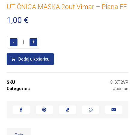
UTIČNICA MASKA 2out Vimar – Plana EE
1,00
€
-
+
Dodaj u košaricu
SKU
81XT2VP
Categories
Utičnice
Opis