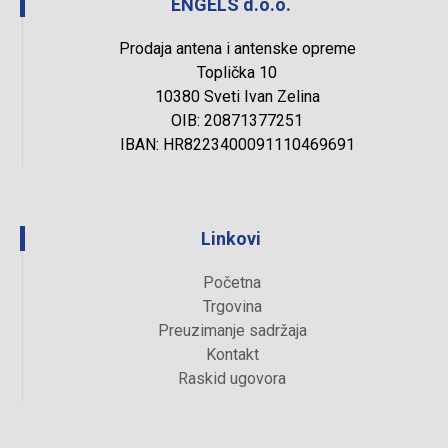
ENGELS d.o.o.
Prodaja antena i antenske opreme
Toplička 10
10380 Sveti Ivan Zelina
OIB: 20871377251
IBAN: HR8223400091110469691
Linkovi
Početna
Trgovina
Preuzimanje sadržaja
Kontakt
Raskid ugovora