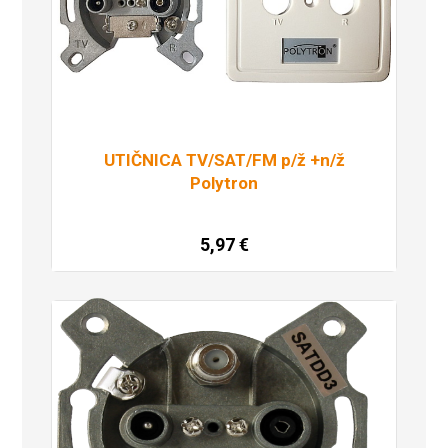
UTIČNICA TV/SAT/FM p/ž +n/ž
Polytron
5,97
€
Pročitaj više