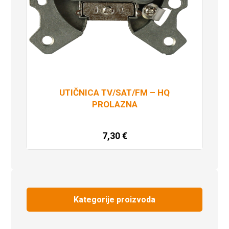
UTIČNICA TV/SAT/FM – HQ
PROLAZNA
7,30
€
Pročitaj više
Kategorije proizvoda