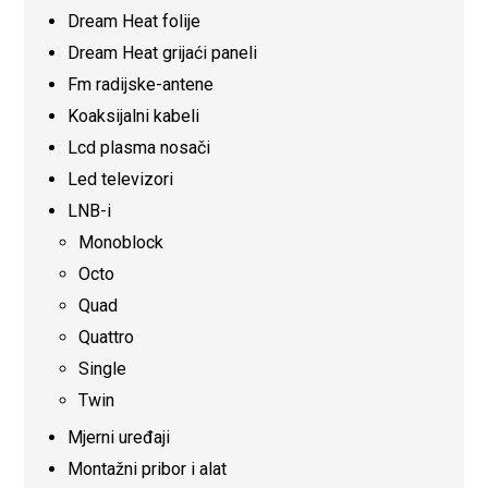
Dream Heat folije
Dream Heat grijaći paneli
Fm radijske-antene
Koaksijalni kabeli
Lcd plasma nosači
Led televizori
LNB-i
Monoblock
Octo
Quad
Quattro
Single
Twin
Mjerni uređaji
Montažni pribor i alat