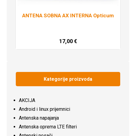
ANTENA SOBNA AX INTERNA Opticum
17,00
€
Dodaj u košaricu
Kategorije proizvoda
AKCIJA
Android i linux prijemnici
Antenska napajanja
Antenska oprema LTE filteri
Antenski nosači