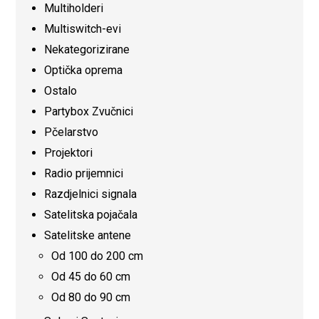
Multiholderi
Multiswitch-evi
Nekategorizirane
Optička oprema
Ostalo
Partybox Zvučnici
Pčelarstvo
Projektori
Radio prijemnici
Razdjelnici signala
Satelitska pojačala
Satelitske antene
Od 100 do 200 cm
Od 45 do 60 cm
Od 80 do 90 cm