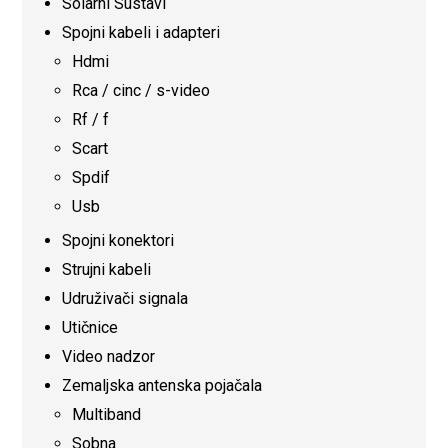
Solarni Sustavi
Spojni kabeli i adapteri
Hdmi
Rca / cinc / s-video
Rf / f
Scart
Spdif
Usb
Spojni konektori
Strujni kabeli
Udruživači signala
Utičnice
Video nadzor
Zemaljska antenska pojačala
Multiband
Sobna