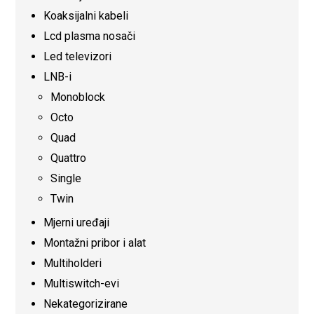
Koaksijalni kabeli
Lcd plasma nosači
Led televizori
LNB-i
Monoblock
Octo
Quad
Quattro
Single
Twin
Mjerni uređaji
Montažni pribor i alat
Multiholderi
Multiswitch-evi
Nekategorizirane