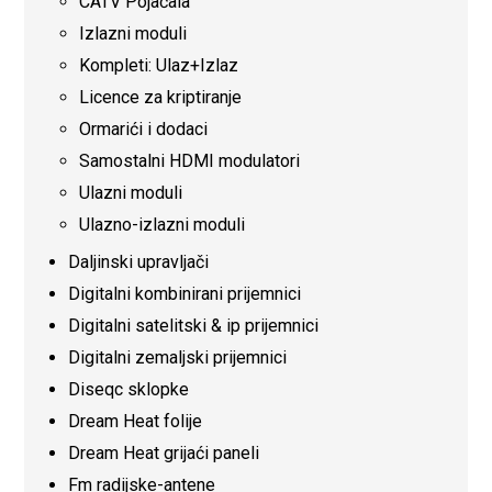
CATV Pojačala
Izlazni moduli
Kompleti: Ulaz+Izlaz
Licence za kriptiranje
Ormarići i dodaci
Samostalni HDMI modulatori
Ulazni moduli
Ulazno-izlazni moduli
Daljinski upravljači
Digitalni kombinirani prijemnici
Digitalni satelitski & ip prijemnici
Digitalni zemaljski prijemnici
Diseqc sklopke
Dream Heat folije
Dream Heat grijaći paneli
Fm radijske-antene