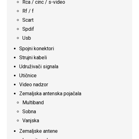
Rca / cinc / s-video
Rf / f
Scart
Spdif
Usb
Spojni konektori
Strujni kabeli
Udruživači signala
Utičnice
Video nadzor
Zemaljska antenska pojačala
Multiband
Sobna
Vanjska
Zemaljske antene