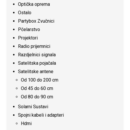
Optička oprema
Ostalo
Partybox Zvučnici
Pčelarstvo
Projektori
Radio prijemnici
Razdjelnici signala
Satelitska pojačala
Satelitske antene
Od 100 do 200 cm
Od 45 do 60 cm
Od 80 do 90 cm
Solarni Sustavi
Spojni kabeli i adapteri
Hdmi