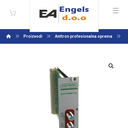
Proizvodi
Anttron profesionalna oprema
U
Enlarge the image