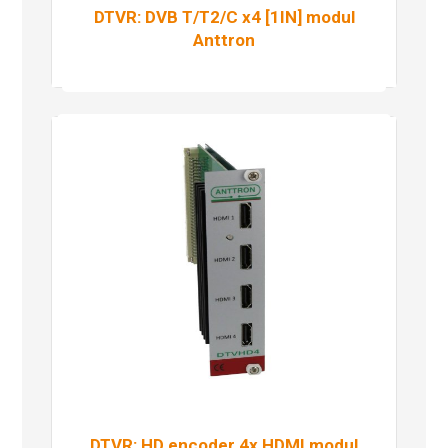
DTVR: DVB T/T2/C x4 [1IN] modul
Anttron
Pročitaj više
DTVR: HD encoder 4x HDMI modul