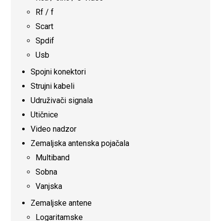
Rf / f
Scart
Spdif
Usb
Spojni konektori
Strujni kabeli
Udruživači signala
Utičnice
Video nadzor
Zemaljska antenska pojačala
Multiband
Sobna
Vanjska
Zemaljske antene
Logaritamske