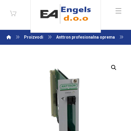
Proizvodi
Anttron profesionalna oprema
U
Enlarge the image