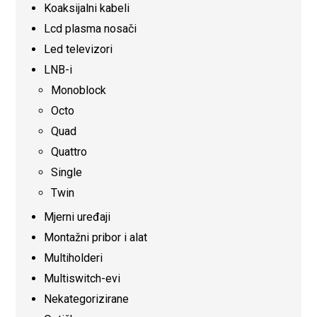
Koaksijalni kabeli
Lcd plasma nosači
Led televizori
LNB-i
Monoblock
Octo
Quad
Quattro
Single
Twin
Mjerni uređaji
Montažni pribor i alat
Multiholderi
Multiswitch-evi
Nekategorizirane