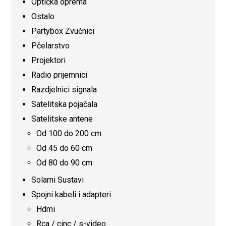
Optička oprema
Ostalo
Partybox Zvučnici
Pčelarstvo
Projektori
Radio prijemnici
Razdjelnici signala
Satelitska pojačala
Satelitske antene
Od 100 do 200 cm
Od 45 do 60 cm
Od 80 do 90 cm
Solarni Sustavi
Spojni kabeli i adapteri
Hdmi
Rca / cinc / s-video