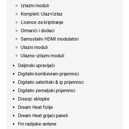
Izlazni moduli
Kompleti: Ulaz+Izlaz
Licence za kriptiranje
Ormarići i dodaci
Samostalni HDMI modulatori
Ulazni moduli
Ulazno-izlazni moduli
Daljinski upravljači
Digitalni kombinirani prijemnici
Digitalni satelitski & ip prijemnici
Digitalni zemaljski prijemnici
Diseqc sklopke
Dream Heat folije
Dream Heat grijaći paneli
Fm radijske-antene